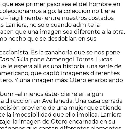
 que ese primer paso sea el del hombre en
coleccionamos algo: la colección no tiene
brio –frágilmente- entre nuestros costados
s Larriera, no solo cuando admite la
acen que una imagen sea diferente a la otra.
smo hecho que se desdoblan en sus
eccionista. Es la zanahoria que se nos pone
Canal 54
la pone Armengol Torres. Lucas
ue le espera allí es una historia: una serie de
 americano, que captó imágenes diferentes
 Otero. Y una imagen más: Otero enarbolando
álbum –al menos éste- cierre en algún
na dirección en Avellaneda. Una casa cerrada
precisión proviene de una mujer que atiende
 la imposibilidad que ello implica, Larriera
nizaje, la imagen de Otero encarnada en su
e imágenes que captan diferentes elementos,