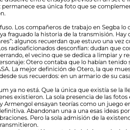
r: permanece esa única foto que se complementa
n.
fuso. Los compañeros de trabajo en Segba lo d
a fraguado la historia de la transmisión. Hay 
res”: algunos recuerdan que estuvo una vez co
Los radioaficionados desconfían: dudan que con
errando, el vecino que se dedica a limpiar y 
sonaje: Otero contaba que lo habían tenido 
ASA. La mejor definición de Otero, la que muest
esde sus recuerdos: en un armario de su casa,
um ya no está. Que la única que existía se la l
nes existieron. La sola presencia de las fotos 
 y Armengol ensayan teorías como un juego en
definitiva. Abandonan una a una esas ideas po
aciones. Pero la sola admisión de la existenci
transmitieron.