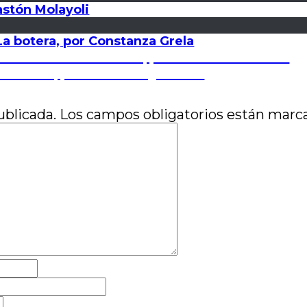
astón Molayoli
 La botera, por Constanza Grela
s: La crónica francesa, por Juan Pablo Susel
mnolienta, por Romina Quevedo
ublicada.
Los campos obligatorios están mar