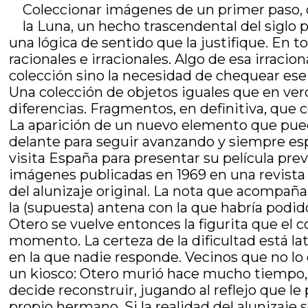
Coleccionar imágenes de un primer paso, 
la Luna, un hecho trascendental del siglo 
una lógica de sentido que la justifique. En t
racionales e irracionales. Algo de esa irrac
colección sino la necesidad de chequear ese
Una colección de objetos iguales que en ve
diferencias. Fragmentos, en definitiva, qu
La aparición de un nuevo elemento que puede 
delante para seguir avanzando y siempre es
visita España para presentar su película prev
imágenes publicadas en 1969 en una revista
del alunizaje original. La nota que acompa
la (supuesta) antena con la que habría podido
Otero se vuelve entonces la figurita que el 
momento. La certeza de la dificultad está l
en la que nadie responde. Vecinos que no lo
un kiosco: Otero murió hace mucho tiempo, no
decide reconstruir, jugando al reflejo que l
propio hermano. Si la realidad del alunizaj