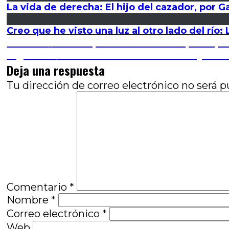
La vida de derecha: El hijo del cazador, por G
Creo que he visto una luz al otro lado del río:
Navegación
Entrada
Anterior
Una simple declaración de principio
anterior:
Entrada
Siguiente
El misterio de Soho: Carnaby so
de
siguiente:
Deja una respuesta
entradas
Tu dirección de correo electrónico no será p
Comentario
*
Nombre
*
Correo electrónico
*
Web