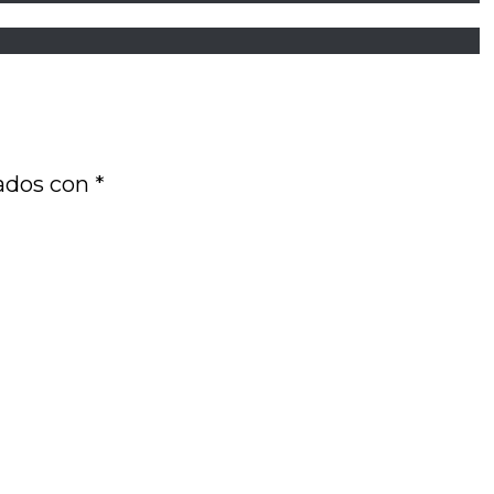
cados con
*