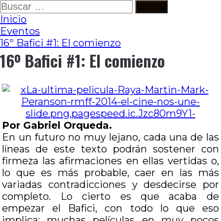
Ir
Buscar:
al
Inicio
contenido
Eventos
16º Bafici #1: El comienzo
16º Bafici #1: El comienzo
Por Gabriel Orqueda.
En un futuro no muy lejano, cada una de las
líneas de este texto podrán sostener con
firmeza las afirmaciones en ellas vertidas o,
lo que es más probable, caer en las más
variadas contradicciones y desdecirse por
completo. Lo cierto es que acaba de
empezar el Bafici, con todo lo que eso
implica: muchas películas en muy pocos