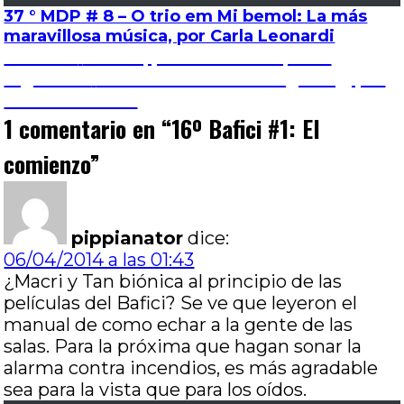
37 ° MDP # 8 – O trio em Mi bemol: La más
maravillosa música, por Carla Leonardi
Navegación
Entrada
Anterior
Betibú, por Gabriel Orqueda
anterior:
Entrada
Siguiente
16º Bafici #2: Tsai Ming-liang, por
de
siguiente:
Hernán Gómez
1 comentario en “
16º Bafici #1: El
entradas
comienzo
”
pippianator
dice:
06/04/2014 a las 01:43
¿Macri y Tan biónica al principio de las
películas del Bafici? Se ve que leyeron el
manual de como echar a la gente de las
salas. Para la próxima que hagan sonar la
alarma contra incendios, es más agradable
sea para la vista que para los oídos.