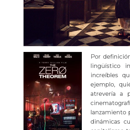
Por definici
lingüístico
increíbles q
ejemplo, qu
atrevería a p
cinematografí
lanzamiento p
dinámicas cul