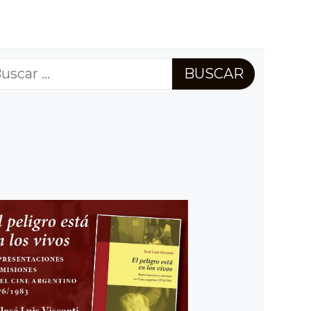
scar: