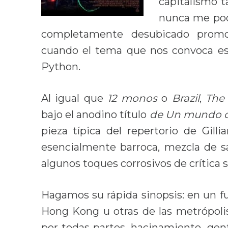
capitalismo t
nunca me pod
completamente desubicado promo
cuando el tema que nos convoca es 
Python.
Al igual que
12 monos
o
Brazil
,
The
bajo el anodino título
de Un mundo 
pieza típica del repertorio de Gill
esencialmente barroca, mezcla de sát
algunos toques corrosivos de crítica s
Hagamos su rápida sinopsis: en un f
Hong Kong u otras de las metrópoli
por todas partes, hacinamiento, gen