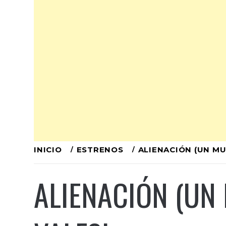
Ir
INICIO
ESTRENOS
ALIENACIÓN (UN M
al
ALIENACIÓN (UN
contenido