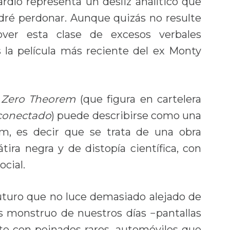
ardío representa un desliz analítico que
ré perdonar. Aunque quizás no resulte
ver esta clase de excesos verbales
la película más reciente del ex Monty
 Zero Theorem
(que figura en cartelera
conectado
) puede describirse como una
iam, es decir que se trata de una obra
ira negra y de distopía científica, con
ocial.
uturo que no luce demasiado alejado de
s monstruo de nuestros días −pantallas
te con peinados raros, automóviles que