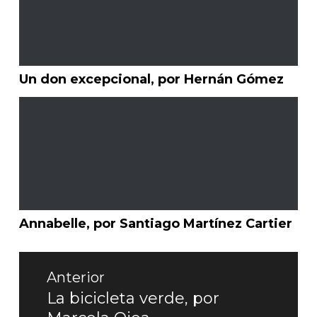
Un don excepcional, por Hernán Gómez
Annabelle, por Santiago Martínez Cartier
Navegación
de
Anterior
entradas
La bicicleta verde, por
Entrada