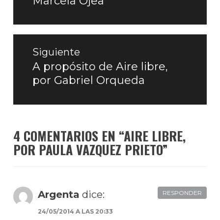
Marcela Ojea
anterior:
Siguiente
A propósito de Aire libre,
Entrada
por Gabriel Orqueda
siguiente:
4 COMENTARIOS EN “
AIRE LIBRE,
POR PAULA VAZQUEZ PRIETO
”
Argenta
dice:
RESPONDER
24/05/2014 A LAS 20:33