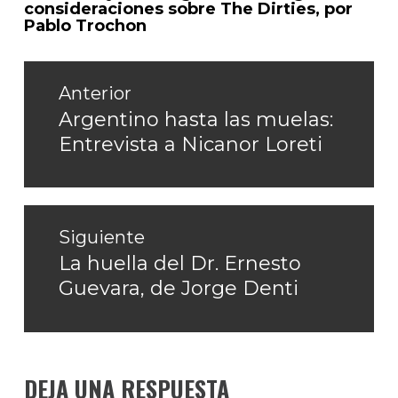
consideraciones sobre The Dirties, por
Pablo Trochon
Navegación
de
Anterior
entradas
Argentino hasta las muelas:
Entrada
Entrevista a Nicanor Loreti
anterior:
Siguiente
La huella del Dr. Ernesto
Entrada
Guevara, de Jorge Denti
siguiente:
DEJA UNA RESPUESTA