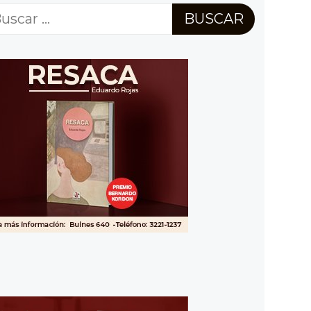
scar: