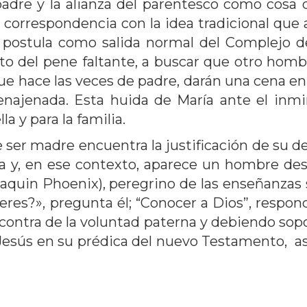
adre y la alianza del parentesco como cosa
 correspondencia con la idea tradicional que 
 postula como salida normal del Complejo de
to del pene faltante, a buscar que otro hombre 
 hace las veces de padre, darán una cena en 
 enajenada. Esta huida de María ante el in
a y para la familia.
e ser madre encuentra la justificación de su 
la y, en ese contexto, aparece un hombre de
quin Phoenix), peregrino de las enseñanzas s
res?», pregunta él; “Conocer a Dios”, respond
 contra de la voluntad paterna y debiendo sopor
 Jesús en su prédica del nuevo Testamento, así