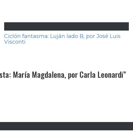
Ciclón fantasma: Luján lado B, por José Luis
Visconti
 (1939-2018), por Eduardo Rojas
otidiano: Venían a buscarme, por Gabriela Lópe
ista: María Magdalena, por Carla Leonardi
”