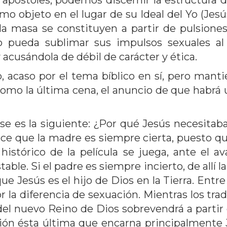
s apóstoles, podemos discernir la estructura 
 objeto en el lugar de su Ideal del Yo (Jesús
a masa se constituyen a partir de pulsiones
 pueda sublimar sus impulsos sexuales al s
 acusándola de débil de carácter y ética.
o, acaso por el tema bíblico en sí, pero manti
s como la última cena, el anuncio de que habrá 
rse es la siguiente: ¿Por qué Jesús necesita
ice que la madre es siempre cierta, puesto que
 histórico de la película se juega, ante el 
able. Si el padre es siempre incierto, de allí l
ue Jesús es el hijo de Dios en la Tierra. Entr
 la diferencia de sexuación. Mientras los tra
el nuevo Reino de Dios sobrevendrá a partir 
ción ésta última que encarna principalmente J