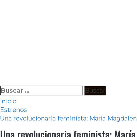
Ir
Buscar:
al
Inicio
contenido
Estrenos
Una revolucionaria feminista: María Magdalena
Una revolucionaria feminista: María