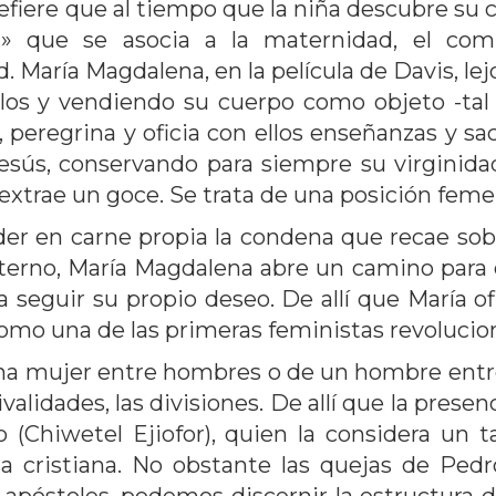
refiere que al tiempo que la niña descubre su 
l» que se asocia a la maternidad, el co
d. María Magdalena, en la película de Davis, l
los y vendiendo su cuerpo como objeto -tal c
, peregrina y oficia con ellos enseñanzas y 
 Jesús, conservando para siempre su virginid
 extrae un goce. Se trata de una posición feme
der en carne propia la condena que recae so
aterno, María Magdalena abre un camino para 
a seguir su propio deseo. De allí que María 
como una de las primeras feministas revolucion
 una mujer entre hombres o de un hombre entr
ivalidades, las divisiones. De allí que la pres
 (Chiwetel Ejiofor), quien la considera un 
a cristiana. No obstante las quejas de Pedr