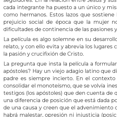
seguidores. En la relación entre Jesús y su
cada integrante ha puesto a un único y mismo
como hermanos. Estos lazos que sostiene l
prejuicio social de época que la mujer no
dificultades de continencia de las pasiones y
La película es algo solemne en su desarroll
relato, y con ello evita y abrevia los lugare
la pasión y crucifixión de Cristo.
La pregunta que insta la película a formula
apóstoles? Hay un viejo adagio latino que d
padre es siempre incierto. En el contexto
consolidar el monoteísmo, que se volvía inest
testigos (los apóstoles) que den cuenta de q
una diferencia de posición que está dada por
de una causa y creen que el advenimiento d
habrá malestar, opresión ni injusticia (posi