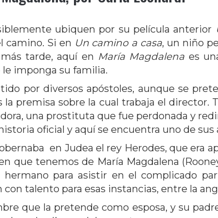
osiblemente ubiquen por su película anterior
el camino. Si en
Un camino a casa
, un niño p
s más tarde, aquí en
María Magdalena
es una
le imponga su familia.
itido por diversos apóstoles, aunque se pret
 la premisa sobre la cual trabaja el director.
ra, una prostituta que fue perdonada y redimid
istoria oficial y aquí se encuentra uno de sus 
gobernaba en Judea el rey Herodes, que era a
gen que tenemos de María Magdalena (Rooney
u hermano para asistir en el complicado p
on talento para esas instancias, entre la angu
ombre que la pretende como esposa, y su padr