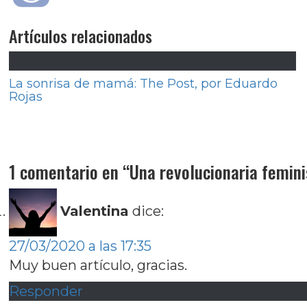
Artículos relacionados
La sonrisa de mamá: The Post, por Eduardo
Rojas
Navegación
Entrada
Anterior
París era una fiesta: Hugo Santiago
de
anterior:
Entrada
Siguiente
Mamá y Papá, de la leyenda a lo c
entradas
siguiente:
1 comentario en “
Una revolucionaria femin
Valentina
dice:
27/03/2020 a las 17:35
Muy buen artículo, gracias.
Responder