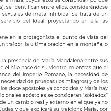
de la masa, cuyos lazos se consolidan porque
); se identifican entre ellos, considerándose
 sexuales de meta inhibida. Se trata de un
ervicio del Ideal, proyectando en ella las
ene en la protagonista el punto de vista del
un traidor, la última oración en la montaña, o
ba la presencia de María Magdalena entre sus
 el hijo nace de su vientre, mientras que el
avance del imperio Romano, la necesidad de
a necesidad de pruebas (los milagros) y de los
e los doce apóstoles ya conocidos y María hay
dicionales apóstoles se consideran “soldados”
de un cambio real y externo en el que ya no
udas y que explicará su traición); María, por