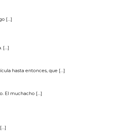
go […]
. […]
ícula hasta entonces, que […]
o. El muchacho […]
[…]