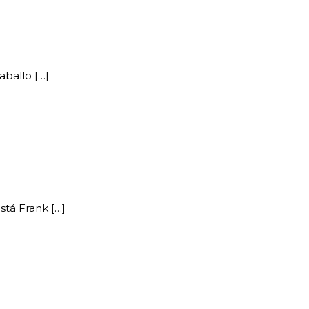
aballo […]
stá Frank […]