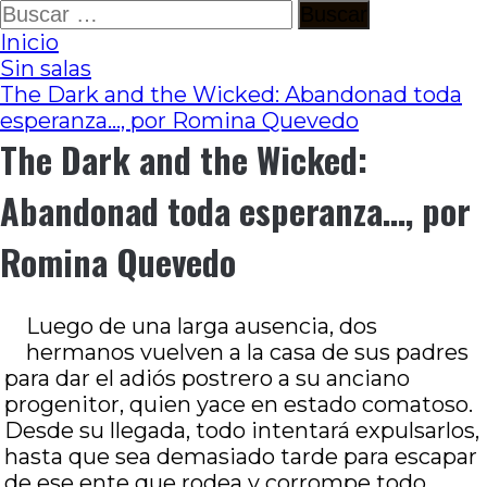
Ir
Buscar:
al
Inicio
contenido
Sin salas
The Dark and the Wicked: Abandonad toda
esperanza…, por Romina Quevedo
The Dark and the Wicked:
Abandonad toda esperanza…, por
Romina Quevedo
Luego de una larga ausencia, dos
hermanos vuelven a la casa de sus padres
para dar el adiós postrero a su anciano
progenitor, quien yace en estado comatoso.
Desde su llegada, todo intentará expulsarlos,
hasta que sea demasiado tarde para escapar
de ese ente que rodea y corrompe todo.