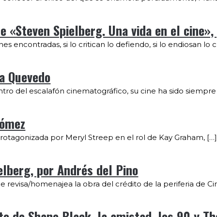
de «Steven Spielberg. Una vida en el cine
encontradas, si lo critican lo defiendo, si lo endiosan lo cri
na Quevedo
ntro del escalafón cinematográfico, su cine ha sido siempre
Gómez
protagonizada por Meryl Streep en el rol de Kay Graham, […
lberg, por Andrés del Pino
evisa/homenajea la obra del crédito de la periferia de Cinci
 de Shane Black, la amistad, los 90 y Th