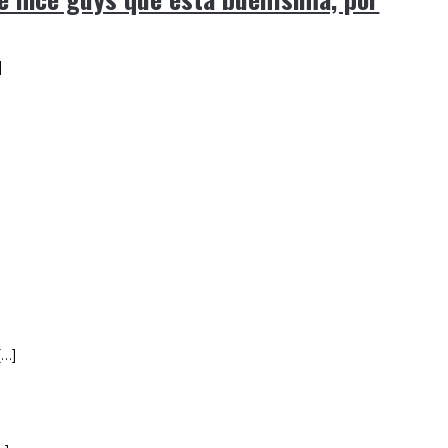
]
[…]