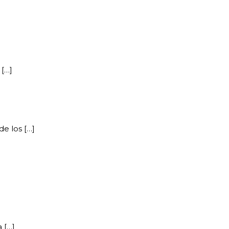
 […]
de los […]
 […]