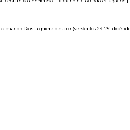
ria con mala conciencia. Tarantino ha tomado el lugar de [
 cuando Dios la quiere destruir (versículos 24-25) diciéndo