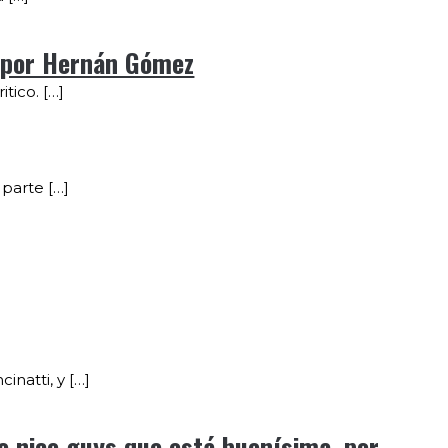
», por Hernán Gómez
tico. […]
 parte […]
]
natti, y […]
e nice guys que está buenísima, por