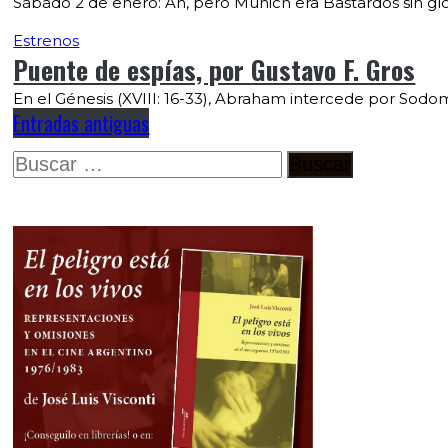
Sábado 2 de enero: Ah, pero Munich era Bastardos sin glo
Estrenos
Puente de espías, por Gustavo F. Gros
En el Génesis (XVIII: 16-33), Abraham intercede por Sodoma
Entradas antiguas
Buscar: