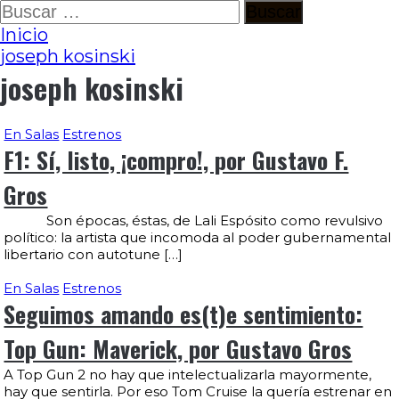
Ir
Buscar:
al
Inicio
contenido
joseph kosinski
joseph kosinski
En Salas
Estrenos
F1: Sí, listo, ¡compro!, por Gustavo F.
Gros
Son épocas, éstas, de Lali Espósito como revulsivo
político: la artista que incomoda al poder gubernamental
libertario con autotune […]
En Salas
Estrenos
Seguimos amando es(t)e sentimiento:
Top Gun: Maverick, por Gustavo Gros
A Top Gun 2 no hay que intelectualizarla mayormente,
hay que sentirla. Por eso Tom Cruise la quería estrenar en