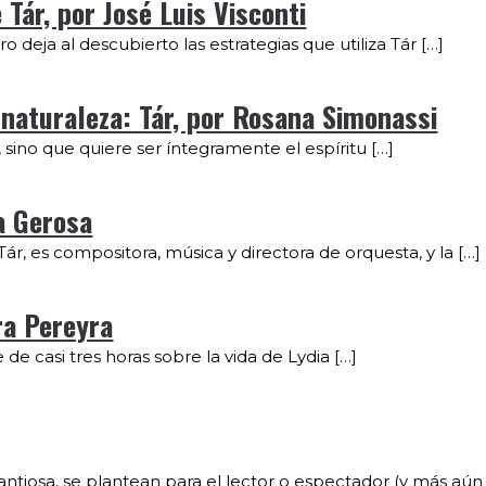
 Tár, por José Luis Visconti
ro deja al descubierto las estrategias que utiliza Tár […]
 naturaleza: Tár, por Rosana Simonassi
, sino que quiere ser íntegramente el espíritu […]
na Gerosa
ár, es compositora, música y directora de orquesta, y la […]
ra Pereyra
 de casi tres horas sobre la vida de Lydia […]
ntiosa, se plantean para el lector o espectador (y más aún 