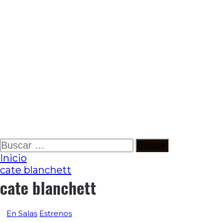
Ir
Buscar:
al
Inicio
contenido
cate blanchett
cate blanchett
En Salas
Estrenos