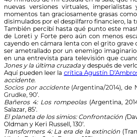
nuevas versiones virtuales, imperialista
momentos tan graciosamente grasas como
disimulados por el despilfarro financiero, la 
También percibí hasta qué punto este mastod
de Loreti y Forte pero aún con menos esca
cayendo en cámara lenta con el grito grave
ser ametrallado por un enemigo imaginario
en una entrevista para televisión que cuan
Jones y la última cruzada
y después de verlo
Aquí pueden leer la
crítica Agustín D’Ambro
accidente
.
Socios por accidente
(Argentina/2014), de N
Grudke, 90’.
Bañeros 4: Los rompeolas
(Argentina, 2014
Salazar, 85′.
El planeta de los simios: Confrontación (
Daw
Oldman y Keri Russell, 130′.
Transformers 4: La era de la extinción
(
Tran