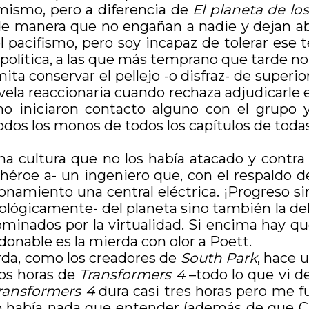
ismo, pero a diferencia de
El planeta de lo
e manera que no engañan a nadie y dejan abier
 pacifismo, pero soy incapaz de tolerar ese te
 política, a las que más temprano que tarde 
ta conservar el pellejo -o disfraz- de superio
revela reaccionaria cuando rechaza adjudicarle 
o iniciaron contacto alguno con el grupo y
dos los monos de todos los capítulos de todas
a cultura que no los había atacado y contra
éroe a- un ingeniero que, con el respaldo d
namiento una central eléctrica. ¡Progreso sin
lógicamente- del planeta sino también la de
inados por la virtualidad. Si encima hay que
donable es la mierda con olor a Poett.
rda, como los creadores de
South Park
, hace 
 dos horas de
Transformers 4
–todo lo que vi de
ransformers 4
dura casi tres horas pero me f
no había nada que entender (además de que Ch