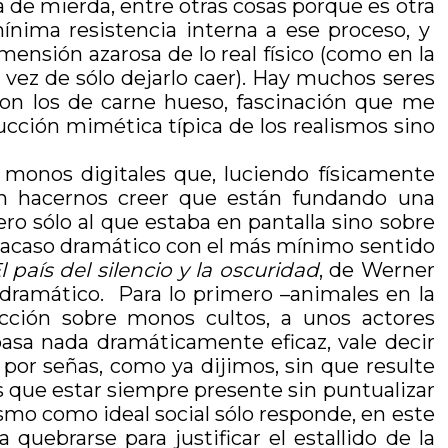
a de mierda, entre otras cosas porque es otra
ínima resistencia interna a ese proceso, y
mensión azarosa de lo real físico (como en la
n vez de sólo dejarlo caer). Hay muchos seres
con los de carne hueso, fascinación que me
ducción mimética típica de los realismos sino
monos digitales que, luciendo físicamente
ren hacernos creer que están fundando una
ero sólo al que estaba en pantalla sino sobre
 fracaso dramático con el más mínimo sentido
l país del silencio y la oscuridad
, de Werner
dramático. Para lo primero –animales en la
cción sobre monos cultos, a unos actores
pasa nada dramáticamente eficaz, vale decir
por señas, como ya dijimos, sin que resulte
ás que estar siempre presente sin puntualizar
ismo como ideal social sólo responde, en este
quebrarse para justificar el estallido de la