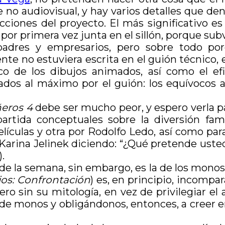
 no audiovisual, y hay varios detalles que de
icciones del proyecto. El más significativo e
por primera vez junta en el sillón, porque sub
 padres y empresarios, pero sobre todo p
te no estuviera escrita en el guión técnico,
ico de los dibujos animados, así como el e
ados al máximo por el guión: los equívocos am
eros 4
debe ser mucho peor, y espero verla p
rtida conceptuales sobre la diversión famil
elículas y otra por Rodolfo Ledo, así como par
 a Karina Jelinek diciendo: “¿Qué pretende us
.
de la semana, sin embargo, es la de los monos
ios: Confrontación
) es, en principio, incompar
pero sin su mitología, en vez de privilegiar el 
de monos y obligándonos, entonces, a creer e