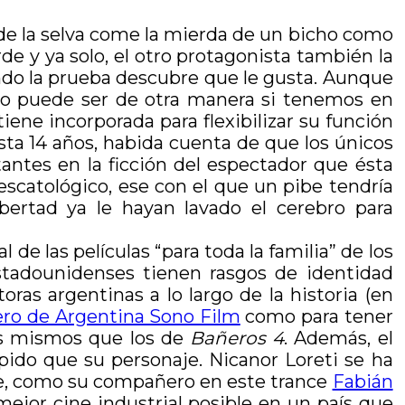
 de la selva come la mierda de un bicho como
de y ya solo, el otro protagonista también la
ando la prueba descubre que le gusta. Aunque
 no puede ser de otra manera si tenemos en
iene incorporada para flexibilizar su función
asta 14 años, habida cuenta de que los únicos
ntes en la ficción del espectador que ésta
o escatológico, ese con el que un pibe tendría
ertad ya le hayan lavado el cerebro para
 de las películas “para toda la familia” de los
stadounidenses tienen rasgos de identidad
ras argentinas a lo largo de la historia (en
ero de Argentina Sono Film
como para tener
os mismos que los de
Bañeros 4
. Además, el
ípido que su personaje. Nicanor Loreti se ha
que, como su compañero en este trance
Fabián
mejor cine industrial posible en un país que