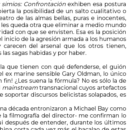
s simios: Confrontación
exhiben esa postura
ta la posibilidad de un salto cualitativo o
atro de las almas bellas, puras e inocentes,
no les queda otra que eliminar a medio mundo
ridad con que se envisten. Esa es la posición
el inicio de la agresión armada a los humanos
 carecen del arsenal que los otros tienen,
 las sagas habidas y por haber.
 la que tienen con qué defenderse, el guión
el ex marine sensible Gary Oldman, lo único
 fin! ¿Les suena la fórmula? No es sólo la de
l
mainstream
transnacional cuyos artefactos
 soportar discursos belicistas solapados, es
una década entronizaron a Michael Bay como
 la filmografía del director- me confirman lo
ui después de entender, durante los últimos
ina corta cada vez más el bacalao de estas