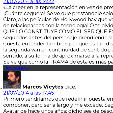
21/07/2014 a las 14:22
«…a creer en la representación en vez de pre
¡Cuánta ceguera! Se ve que prestándole solo a
Claro, a las películas de Hollywood hay que 
de relacionarnos con la tecnología! O te
QUE LO CONSTITUYE COMO EL SER QUE ES!, y G
segundos antes del personaje prendiendo su 
Cuesta entender también por qué es tan dist
la segunda van en continuidad de sentido per
sentido, a su forma de aproximarse a la 
Se ve que como la TRAMA de esta es más par
Responder
Marcos Vieytes
dice:
21/07/2014 a las 17:45
Primero tendríamos que redefinir puesta en
componer, pero sería largo y me excede. Segu
Avatar de hace unos años: dicho sea de pas