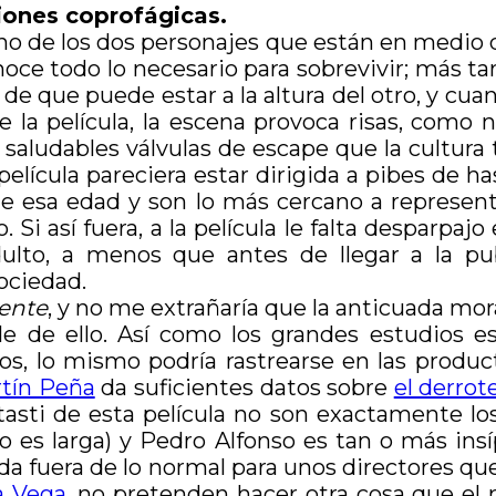
iones coprofágicas.
uno de los dos personajes que están en medio
ce todo lo necesario para sobrevivir; más tar
e que puede estar a la altura del otro, y cu
e la película, la escena provoca risas, como
saludables válvulas de escape que la cultura t
elícula pareciera estar dirigida a pibes de h
 esa edad y son lo más cercano a representa
Si así fuera, a la película le falta desparpaj
lto, a menos que antes de llegar a la pub
ociedad.
dente
, y no me extrañaría que la anticuada moral
 de ello. Así como los grandes estudios e
, lo mismo podría rastrearse en las producto
tín Peña
da suficientes datos sobre
el derrot
tasti de esta película no son exactamente l
o es larga) y Pedro Alfonso es tan o más ins
ada fuera de lo normal para unos directores 
a Vega
, no pretenden hacer otra cosa que el 