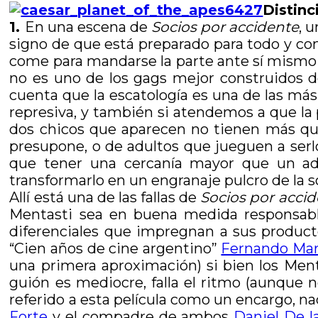
Distinc
1.
En una escena de
Socios por accidente
, 
signo de que está preparado para todo y cono
come para mandarse la parte ante sí mismo d
no es uno de los gags mejor construidos d
cuenta que la escatología es una de las más 
represiva, y también si atendemos a que la p
dos chicos que aparecen no tienen más que
presupone, o de adultos que jueguen a serlo. 
que tener una cercanía mayor que un adu
transformarlo en un engranaje pulcro de la s
Allí está una de las fallas de
Socios por acci
Mentasti sea en buena medida responsable
diferenciales que impregnan a sus productos
“Cien años de cine argentino”
Fernando Mar
una primera aproximación) si bien los Men
guión es mediocre, falla el ritmo (aunque n
referido a esta película como un encargo, n
Forte
y el compadre de ambos
Daniel De l