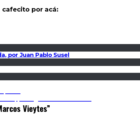
 cafecito por acá:
a, por Juan Pablo Susel
Orqueda
tación, por Agustín D’Ambrosio
Marcos Vieytes
”