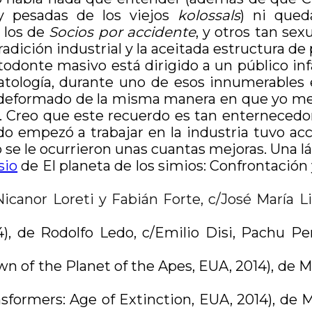
s y pesadas de los viejos
kolossals
) ni qued
 los de
Socios por accidente
, y otros tan se
tradición industrial y la aceitada estructura de
onte masivo está dirigido a un público infan
tología, durante uno de esos innumerables e
 deformado de la misma manera en que yo me 
. Creo que este recuerdo es tan enternecedor
do empezó a trabajar en la industria tuvo ac
 se le ocurrieron unas cuantas mejoras. Una l
sio
de El planeta de los simios: Confrontación 
icanor Loreti y Fabián Forte, c/José María Li
), de Rodolfo Ledo, c/Emilio Disi, Pachu Pe
n of the Planet of the Apes, EUA, 2014), de M
sformers: Age of Extinction, EUA, 2014), de 