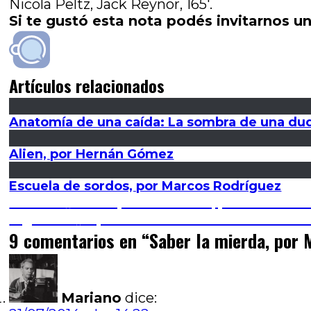
Nicola Peltz, Jack Reynor, 165′.
Si te gustó esta nota podés invitarnos un
Artículos relacionados
Anatomía de una caída: La sombra de una dud
Alien, por Hernán Gómez
Escuela de sordos, por Marcos Rodríguez
Navegación
Entrada
Anterior
Socios por accidente, por Gabriel 
anterior:
Entrada
Siguiente
El planeta de los simios: Confron
de
siguiente:
9 comentarios en “
Saber la mierda, por 
entradas
Mariano
dice: