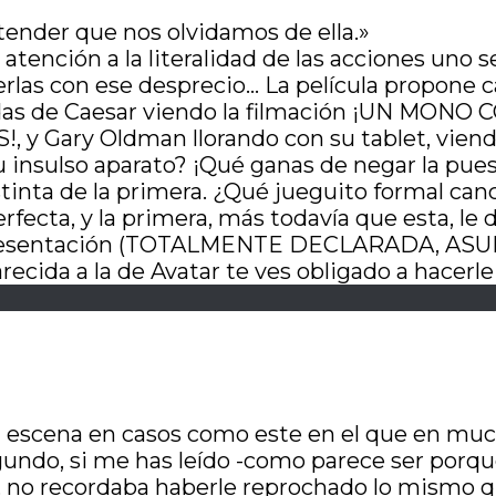
tender que nos olvidamos de ella.»
tención a la literalidad de las acciones uno s
verlas con ese desprecio… La película propone
 olvidas de Caesar viendo la filmación ¡UN
ary Oldman llorando con su tablet, viendo l
insulso aparato? ¡Qué ganas de negar la puesta
inta de la primera. ¿Qué jueguito formal can
fecta, y la primera, más todavía que esta, le d
representación (TOTALMENTE DECLARADA, ASUM
ecida a la de Avatar te ves obligado a hacer
 escena en casos como este en el que en much
ndo, si me has leído -como parece ser porque 
o, no recordaba haberle reprochado lo mismo q