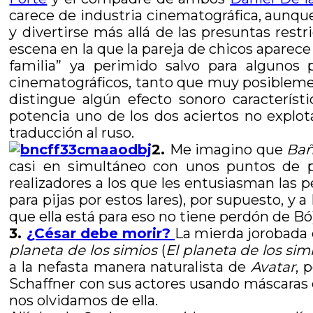
carece de industria cinematográfica, aunque
y divertirse más allá de las presuntas restr
escena en la que la pareja de chicos aparece 
familia” ya perimido salvo para algunos
cinematográficos, tanto que muy posiblemen
distingue algún efecto sonoro característ
potencia uno de los dos aciertos no explot
traducción al ruso.
2.
Me imagino que
Bañ
casi en simultáneo con unos puntos de pa
realizadores a los que les entusiasman las p
para pijas por estos lares), por supuesto, y
que ella está para eso no tiene perdón de Bó)
3.
¿César debe morir?
La mierda jorobada 
planeta de los simios
(
El planeta de los sim
a la nefasta manera naturalista de
Avatar
, 
Schaffner con sus actores usando máscaras 
nos olvidamos de ella.