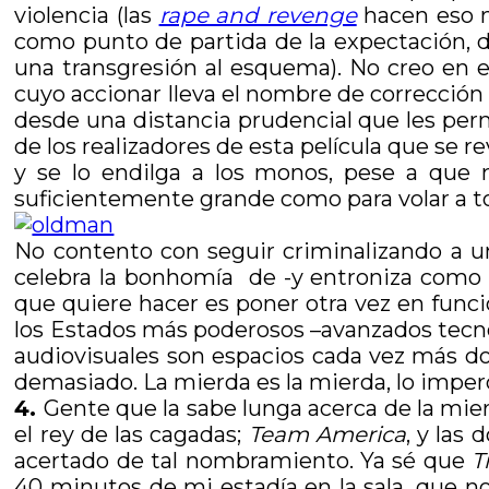
violencia (las
rape and revenge
hacen eso m
como punto de partida de la expectación, d
una transgresión al esquema). No creo en el
cuyo accionar lleva el nombre de corrección
desde una distancia prudencial que les permi
de los realizadores de esta película que se 
y se lo endilga a los monos, pese a que n
suficientemente grande como para volar a to
No contento con seguir criminalizando a un
celebra la bonhomía de -y entroniza como h
que quiere hacer es poner otra vez en funcio
los Estados más poderosos –avanzados tecno
audiovisuales son espacios cada vez más dom
demasiado. La mierda es la mierda, lo imper
4.
Gente que la sabe lunga acerca de la mie
el rey de las cagadas;
Team America
, y las
acertado de tal nombramiento. Ya sé que
T
40 minutos de mi estadía en la sala, que 