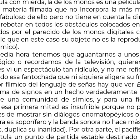
ula con mierda, la de los monos es una películ
a materia filmada que no incorpora la más m
abuloso de ello pero no tiene en cuenta la di
s rebotar en todos los obstáculos colocados e
dos por el parecido de los monos digitales 
sólo que en este caso su objeto no es la repro
lmico).
media hora tenemos que aguantarnos a unos 
ógico o recordamos de la televisión, quie
s vi un espectáculo tan ridículo, y no me refi
ando esa fantochada que ni siquiera aligera su
lor fílmico del lenguaje de señas hay que ver
E
tema de signos en un hecho verdaderamente 
bre una comunidad de simios, y para una fi
 esa primera mitad es insufrible porque no 
es de mostrar sin diálogos onomatopéyicos o 
ura es soporífero y la banda sonora no hace m
uplica su inanidad). Por otra parte, el pacif
tula un punto de partida estable destinado a 