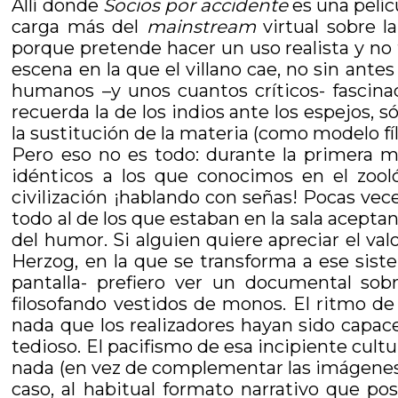
Allí donde
Socios por accidente
es una pelíc
carga más del
mainstream
virtual sobre l
porque pretende hacer un uso realista y no f
escena en la que el villano cae, no sin ante
humanos –y unos cuantos críticos- fascina
recuerda la de los indios ante los espejos, 
la sustitución de la materia (como modelo fí
Pero eso no es todo: durante la primera 
idénticos a los que conocimos en el zool
civilización ¡hablando con señas! Pocas vece
todo al de los que estaban en la sala acept
del humor. Si alguien quiere apreciar el va
Herzog, en la que se transforma a ese sis
pantalla- prefiero ver un documental so
filosofando vestidos de monos. El ritmo de
nada que los realizadores hayan sido capac
tedioso. El pacifismo de esa incipiente cult
nada (en vez de complementar las imágenes, d
caso, al habitual formato narrativo que pos