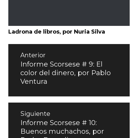
Ladrona de libros, por Nuria Silva
Navegación
de
Anterior
entradas
Informe Scorsese # 9: El
Entrada
color del dinero, por Pablo
anterior:
Ventura
Siguiente
Informe Scorsese # 10:
Entrada
Buenos muchachos, por
siguiente: