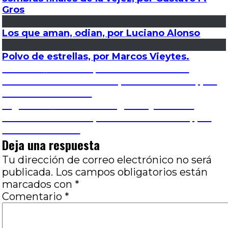
Gros
Los que aman, odian, por Luciano Alonso
Polvo de estrellas, por Marcos Vieytes.
Navegación
Entrada
Anterior
Cumbia que te vas de ronda:
anterior:
Formas de crear un mapa sin fronteras, por
de
José Luis Visconti
Entrada
Siguiente
Reset: La elegía de ya no ser
entradas
siguiente:
mientras se lucha por un estar siendo, por
Gustavo F. Gros
Deja una respuesta
Tu dirección de correo electrónico no será
publicada.
Los campos obligatorios están
marcados con
*
Comentario
*