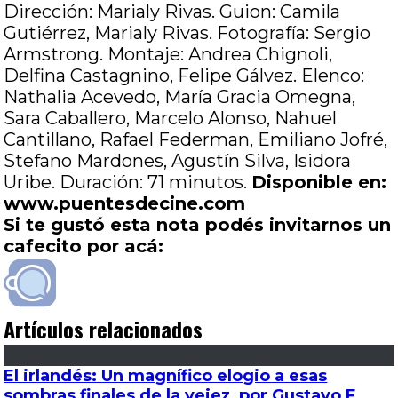
Dirección: Marialy Rivas. Guion: Camila
Gutiérrez, Marialy Rivas. Fotografía: Sergio
Armstrong. Montaje: Andrea Chignoli,
Delfina Castagnino, Felipe Gálvez. Elenco:
Nathalia Acevedo, María Gracia Omegna,
Sara Caballero, Marcelo Alonso, Nahuel
Cantillano, Rafael Federman, Emiliano Jofré,
Stefano Mardones, Agustín Silva, Isidora
Uribe. Duración: 71 minutos.
Disponible en:
www.puentesdecine.com
Si te gustó esta nota podés invitarnos un
cafecito por acá:
Artículos relacionados
El irlandés: Un magnífico elogio a esas
sombras finales de la vejez, por Gustavo F.