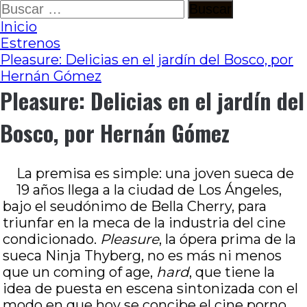
Ir
Buscar:
al
Inicio
contenido
Estrenos
Pleasure: Delicias en el jardín del Bosco, por
Hernán Gómez
Pleasure: Delicias en el jardín del
Bosco, por Hernán Gómez
La premisa es simple: una joven sueca de
19 años llega a la ciudad de Los Ángeles,
bajo el seudónimo de Bella Cherry, para
triunfar en la meca de la industria del cine
condicionado.
Pleasure
, la ópera prima de la
sueca Ninja Thyberg, no es más ni menos
que un coming of age,
hard
, que tiene la
idea de puesta en escena sintonizada con el
modo en que hoy se concibe el cine porno,