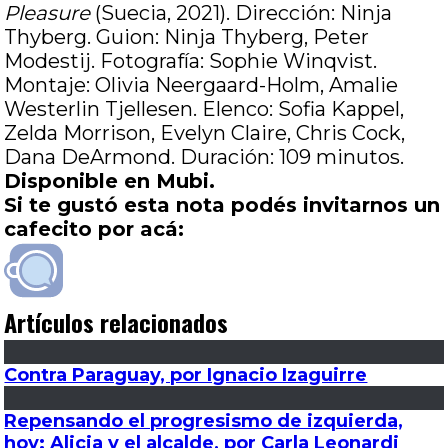
Pleasure
(Suecia, 2021). Dirección: Ninja
Thyberg. Guion: Ninja Thyberg, Peter
Modestij. Fotografía: Sophie Winqvist.
Montaje: Olivia Neergaard-Holm, Amalie
Westerlin Tjellesen. Elenco: Sofia Kappel,
Zelda Morrison, Evelyn Claire, Chris Cock,
Dana DeArmond. Duración: 109 minutos.
Disponible en Mubi.
Si te gustó esta nota podés invitarnos un
cafecito por acá:
Artículos relacionados
Contra Paraguay, por Ignacio Izaguirre
Repensando el progresismo de izquierda,
hoy: Alicia y el alcalde, por Carla Leonardi