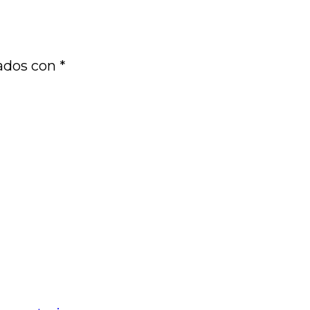
cados con
*