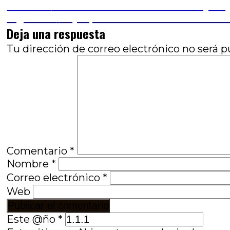
Navegación
Entrada
Anterior
Retrato del artista cachorro: Mystif
anterior:
Entrada
Siguiente
Dejar partir como acto de amor: L
de
siguiente:
Deja una respuesta
entradas
Tu dirección de correo electrónico no será p
Comentario
*
Nombre
*
Correo electrónico
*
Web
Este @ño
*