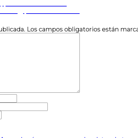
y, por Juan Pablo Susel
oveling, por Carla Leonardi
ublicada.
Los campos obligatorios están mar