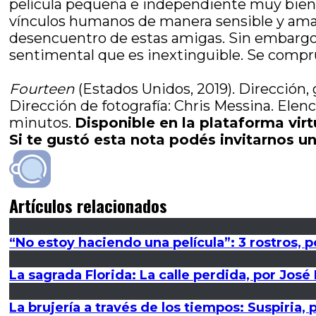
película pequeña e independiente muy bien re
vínculos humanos de manera sensible y amar
desencuentro de estas amigas. Sin embargo, l
sentimental que es inextinguible. Se compr
Fourteen
(Estados Unidos, 2019). Dirección,
Dirección de fotografía: Chris Messina. Elen
minutos.
Disponible en la plataforma virt
Si te gustó esta nota podés invitarnos un
Artículos relacionados
“No estoy haciendo una película”: 3 rostros, 
La sagrada Florida: La calle perdida, por José 
La brujería a través de los tiempos: Suspiri