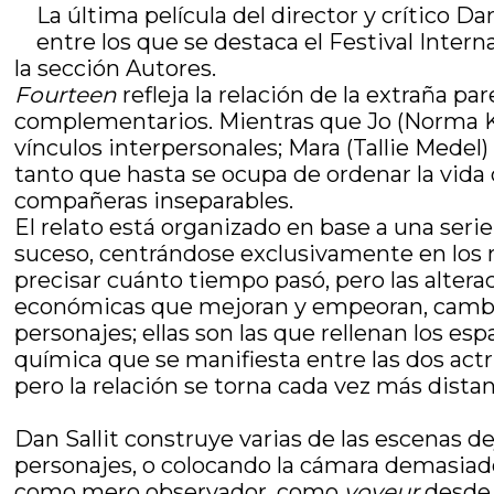
La última película del director y crítico Da
entre los que se destaca el Festival Inter
la sección Autores.
Fourteen
refleja la relación de la extraña
complementarios. Mientras que Jo (Norma Kuh
vínculos interpersonales; Mara (Tallie Medel)
tanto que hasta se ocupa de ordenar la vida 
compañeras inseparables.
El relato está organizado en base a una seri
suceso, centrándose exclusivamente en los m
precisar cuánto tiempo pasó, pero las alter
económicas que mejoran y empeoran, cambios
personajes; ellas son las que rellenan los e
química que se manifiesta entre las dos actri
pero la relación se torna cada vez más distan
Dan Sallit construye varias de las escenas de
personajes, o colocando la cámara demasiado
como mero observador, como
voyeur
desde 