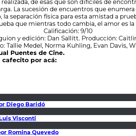
alizada, de esas que son difíciles de encontra
ga. La sucesión de encuentros que enumera l
a separación física para esta amistad a prueba
ueba que mientras todo cambia, el amor es la
Calificación: 9/10
 guion y edición: Dan Sallitt. Producción: Ca
co: Tallie Medel, Norma Kuhling, Evan Davis, W
ual Puentes de Cine.
 cafecito por acá:
por Diego Baridó
Luis Visconti
a, por Romina Quevedo