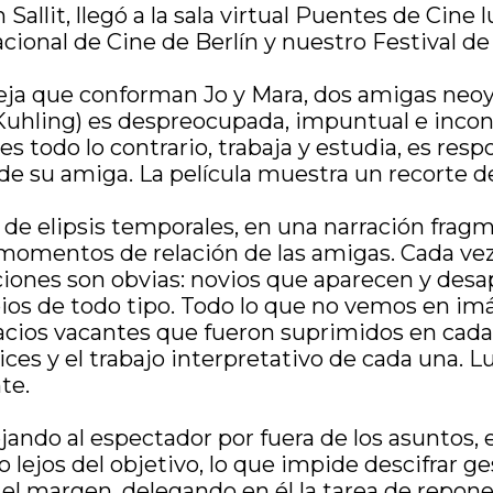
n Sallit, llegó a la sala virtual Puentes de Cine
nacional de Cine de Berlín y nuestro Festival 
 pareja que conforman Jo y Mara, dos amigas n
ling) es despreocupada, impuntual e inconsta
 es todo lo contrario, trabaja y estudia, es res
de su amiga. La película muestra un recorte de
e de elipsis temporales, en una narración fra
omentos de relación de las amigas. Cada vez 
aciones son obvias: novios que aparecen y des
 de todo tipo. Todo lo que no vemos en imág
spacios vacantes que fueron suprimidos en cada 
ces y el trabajo interpretativo de cada una. L
te.
jando al espectador por fuera de los asuntos, 
 lejos del objetivo, lo que impide descifrar g
el margen, delegando en él la tarea de repone