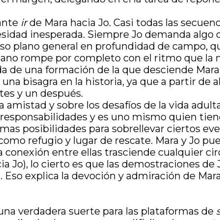
tante
ir
de Mara hacia Jo. Casi todas las secue
sidad inesperada. Siempre Jo demanda algo d
xtenso plano general en profundidad de campo, 
 plano rompe por completo con el ritmo que l
ada de una formación de la que desciende Mara
na bisagra en la historia, ya que a partir de 
ntes y un después.
 amistad y sobre los desafíos de la vida adulta
 responsabilidades y es uno mismo quien tien
smas posibilidades para sobrellevar ciertos eve
 como refugio y lugar de rescate. Mara y Jo pu
a conexión entre ellas trasciende cualquier ci
ia Jo), lo cierto es que las demostraciones de
 Eso explica la devoción y admiración de Mar
 una verdadera suerte para las plataformas de