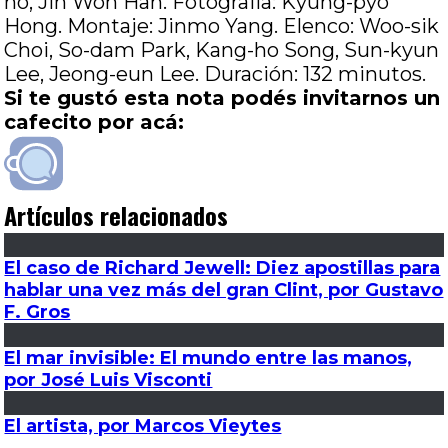
ho, Jin Won Han. Fotografía: Kyung-pyo
Hong. Montaje: Jinmo Yang. Elenco: Woo-sik
Choi, So-dam Park, Kang-ho Song, Sun-kyun
Lee, Jeong-eun Lee. Duración: 132 minutos.
Si te gustó esta nota podés invitarnos un
cafecito por acá:
Artículos relacionados
El caso de Richard Jewell: Diez apostillas para
hablar una vez más del gran Clint, por Gustavo
F. Gros
El mar invisible: El mundo entre las manos,
por José Luis Visconti
El artista, por Marcos Vieytes