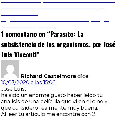
Navegación
Entrada
Anterior
Retrospectiva Paula Hernández: La
anterior:
conflictividad de los lazos de familia, por
de
Carla Leonardi
Entrada
Siguiente
El faro: Soñar en blanco y negro,
entradas
siguiente:
por Romina Quevedo
1 comentario en “
Parasite: La
subsistencia de los organismos, por José
Luis Visconti
”
Richard Castelmore
dice:
10/03/2020 a las 15:06
José Luis;
ha sido un enorme gusto haber leído tu
analisis de una película que vi en el cine y
que considero realmente muy buena.
Al leer tu artículo me encontre con 2