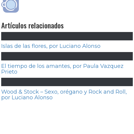
Artículos relacionados
Islas de las flores, por Luciano Alonso
El tiempo de los amantes, por Paula Vazquez
Prieto
Wood & Stock – Sexo, orégano y Rock and Roll,
por Luciano Alonso
Navegación
Entrada
Anterior
La creación de El retrato de Dorian
de
anterior:
Gray de Albert Lewin como una anomalía de
entradas
Hollywood, por Paula Vazquez Prieto
Entrada
Siguiente
Recomendaciones útiles para el