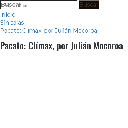
Ir
Buscar:
al
Inicio
contenido
Sin salas
Pacato: Clímax, por Julián Mocoroa
Pacato: Clímax, por Julián Mocoroa