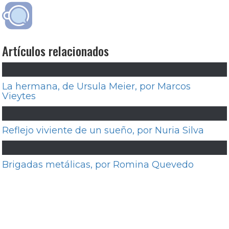
Artículos relacionados
La hermana, de Ursula Meier, por Marcos
Vieytes
Reflejo viviente de un sueño, por Nuria Silva
Brigadas metálicas, por Romina Quevedo
Navegación
Entrada
Anterior
LA NOCHE ESTÁ MARCHÁNDOSE
de
anterior:
YA: UN FUEGAZO, POR IGNACIO
entradas
VERGUILLA
Entrada
Siguiente
EL PARTIDO: UN RELATO DEL