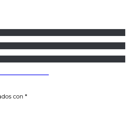
José Luis Visconti
cados con
*