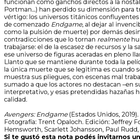
funcionan como ganchos directos a la nostal
Portman…) han perdido su dimensión para 
vértigo: los universos titánicos confluyent
de comenzado
Endgame
, al dejar al inven
como la pulsión de muerte) por demás desinf
contradicciones que lo tornan
realmente
hu
trabajarse: el de la escasez de recursos y l
ese universo de figuras aceradas en pleno lla
Llanto que se mantiene durante toda la pelí
la única muerte que se legitima es cuando se
muestra sus pliegues, con escenas mal trab
sumado a que los actores no destacan –en s
interpretativo, y esas pretendidas hazañas 
calidad.
Avengers: Endgame
(Estados Unidos, 2019)
Fotografía: Trent Opaloch. Edición: Jeffrey 
Hemsworth, Scarlett Johansson, Paul Rudd, 
Si te gustó esta nota podés invitarnos un