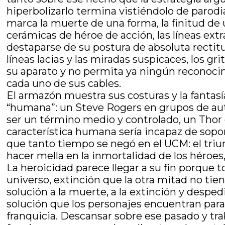
hiperbolizarlo termina vistiéndolo de parodia
marca la muerte de una forma, la finitud de
cerámicas de héroe de acción, las líneas extra
destaparse de su postura de absoluta rectitu
líneas lacias y las miradas suspicaces, los g
su aparato y no permita ya ningún reconocim
cada uno de sus cables.
El armazón muestra sus costuras y la fanta
“humana”: un Steve Rogers en grupos de aut
ser un término medio y controlado, un Thor 
característica humana sería incapaz de soport
que tanto tiempo se negó en el UCM: el triun
hacer mella en la inmortalidad de los héroes,
La heroicidad parece llegar a su fin porque 
universo, extinción que la otra mitad no tien
solución a la muerte, a la extinción y despedid
solución que los personajes encuentran para 
franquicia. Descansar sobre ese pasado y traba