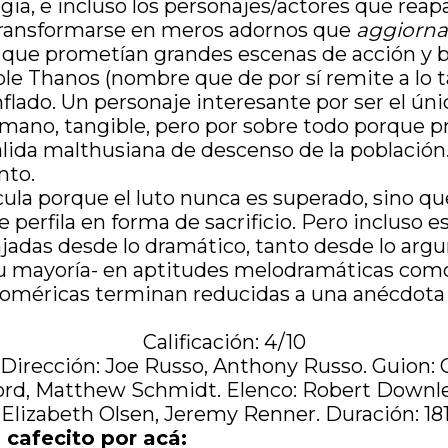
gia, e incluso los personajes/actores que rea
transformarse en meros adornos que
aggiorn
es que prometían grandes escenas de acción y 
cible Thanos (nombre que de por sí remite a lo 
lado. Un personaje interesante por ser el ún
mano, tangible, pero por sobre todo porque p
a salida malthusiana de descenso de la població
nto.
cula porque el luto nunca es superado, sino qu
 perfila en forma de sacrificio. Pero incluso e
ajadas desde lo dramático, tanto desde lo ar
u mayoría- en aptitudes melodramáticas como 
homéricas terminan reducidas a una anécdota 
Calificación: 4/10
. Dirección: Joe Russo, Anthony Russo. Guion
Ford, Matthew Schmidt. Elenco: Robert Downley 
Elizabeth Olsen, Jeremy Renner. Duración: 18
 cafecito por acá: