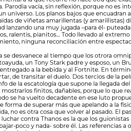
. Parodia vacía, sin reflexión, porque no es in
 un universo. Los planos bajos que encuadran 
ídas de viñetas amarillentas (y amarillistas) di
d lanzando una muy jugada –para él- puteada al
ritos, ralentis, pianitos… Todo llevado al extr
iento, ninguna reconciliación entre espectad
sía se desvanece al tiempo que los otrora omn
oayuda, un Tony Stark padre y esposo, un Bruc
entregado a la bebida y al Fortnite. En térmi
ar, de transitar el duelo. Dos tercios de la pe
fo de la escatología que supone la llegada de
 mostrarlos finitos, dañables, porque lo que re
todo se ha vuelto decadente en ese luto propue
e forma de superar más que apelando a la físic
a, no es otra cosa que volver al pasado. El pasa
luchar contra Thanos es la que los guionistas e
jar-poco y nada- sobre él. Las referencias a ot