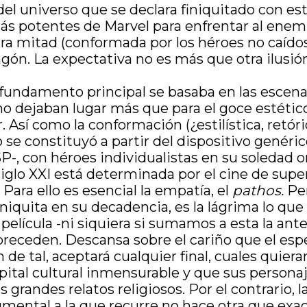
l universo que se declara finiquitado con est
ás potentes de Marvel para enfrentar al enem
otra mitad (conformada por los héroes no caído
ngón. La expectativa no es más que otra ilusió
l fundamento principal se basaba en las escena
 no dejaban lugar más que para el goce estéti
. Así como la conformación (¿estilística, retó
 se constituyó a partir del dispositivo genéri
-, con héroes individualistas en su soledad o
siglo XXI está determinada por el cine de supe
Para ello es esencial la empatía, el
pathos.
Pe
iniquita en su decadencia, es la lágrima lo qu
a película -ni siquiera si sumamos a esta la ant
la preceden. Descansa sobre el cariño que el es
de tal, aceptará cualquier final, cuales quier
pital cultural inmensurable y que sus personaj
s grandes relatos religiosos. Por el contrario, 
mental a la que recurre no hace otra que exac