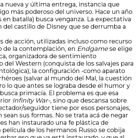
a nueva y última entrega, instancia que
igo más poderoso del universo. Hace un año
s en batalla) busca venganza. La expectativa
n del castillo de Disney que se derrumba a
s de acción, utilizadas incluso como recurso
co de la contemplación, en
Endgame
se elige
rica, organizadora de sentimiento
co del Western (conquista de los salvajes para
ntológica), la configuración -como aparato
rhéroes (salvar al mundo del Mal, la cuestión
ro lo que antes se lograba desde el humor y
e busca primacía. El problema es que esa
erior
Infinity War-
, sino que descansa sobre
pectador/seguidor tiene por esos personajes,
an sean sus formas. No se trata acá de negar
es han instaurado una fe plástica de
la película de los hermanos Russo se cobija
erbar eso que ya está instaurado, y que al