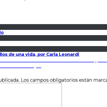
do
los de una vida, por Carla Leonardi
ación de la obra al fantasma del creador, por 
 por Eduardo Rojas
ublicada.
Los campos obligatorios están mar