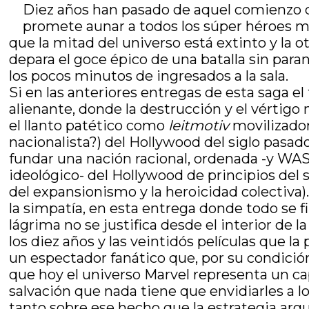
Diez años han pasado de aquel comienzo de
promete aunar a todos los súper héroes m
que la mitad del universo está extinto y la 
depara el goce épico de una batalla sin para
los pocos minutos de ingresados a la sala.
Si en las anteriores entregas de esta saga e
alienante, donde la destrucción y el vértigo
el llanto patético como
leitmotiv
movilizador
nacionalista?) del Hollywood del siglo pasado
fundar una nación racional, ordenada -y WASP
ideológico- del Hollywood de principios del 
del expansionismo y la heroicidad colectiva). 
la simpatía, en esta entrega donde todo se f
lágrima no se justifica desde el interior de l
los diez años y las veintidós películas que 
un espectador fanático que, por su condición 
que hoy el universo Marvel representa un ca
salvación que nada tiene que envidiarles a lo
tanto sobre ese hecho que la estrategia argu