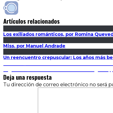
Artículos relacionados
Los exiliados románticos, por Romina Queve
Miss, por Manuel Andrade
Un reencuentro crepuscular: Los años más bel
Navegación
Entrada
Anterior
La lección de anatomía: de la exhum
anterior:
Entrada
Siguiente
21˚ BAFICI: El Bafici de Belgrano,
de
siguiente:
Deja una respuesta
entradas
Tu dirección de correo electrónico no será p