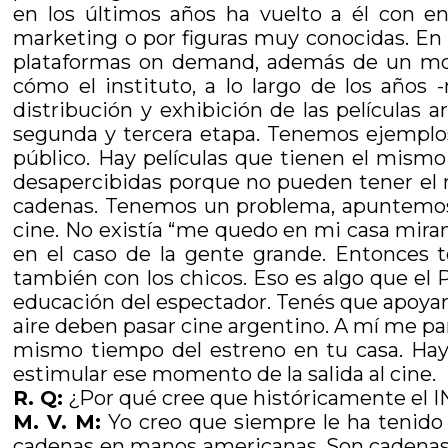
en los últimos años ha vuelto a él con 
marketing o por figuras muy conocidas. E
plataformas on demand, además de un mon
cómo el instituto, a lo largo de los años
distribución y exhibición de las película
segunda y tercera etapa. Tenemos ejemplos
público. Hay películas que tienen el mismo
desapercibidas porque no pueden tener el ma
cadenas. Tenemos un problema, apuntemos 
cine. No existía “me quedo en mi casa mira
en el caso de la gente grande. Entonces t
también con los chicos. Eso es algo que el 
educación del espectador. Tenés que apoyar 
aire deben pasar cine argentino. A mí me par
mismo tiempo del estreno en tu casa. Ha
estimular ese momento de la salida al cine.
R. Q:
¿Por qué cree que históricamente el I
M. V. M:
Yo creo que siempre le ha tenido 
cadenas en manos americanas. Son cadenas de