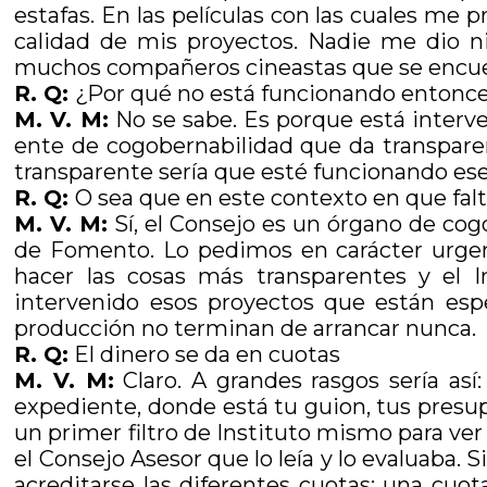
estafas. En las películas con las cuales me
calidad de mis proyectos. Nadie me dio 
muchos compañeros cineastas que se encuen
R. Q:
¿Por qué no está funcionando entonce
M. V. M:
No se sabe. Es porque está interve
ente de cogobernabilidad que da transparen
transparente sería que esté funcionando es
R. Q:
O sea que en este contexto en que falt
M. V. M:
Sí, el Consejo es un órgano de cog
de Fomento. Lo pedimos en carácter urgent
hacer las cosas más transparentes y el 
intervenido esos proyectos que están esp
producción no terminan de arrancar nunca.
R. Q:
El dinero se da en cuotas
M. V. M:
Claro. A grandes rasgos sería así
expediente, donde está tu guion, tus presup
un primer filtro de Instituto mismo para ve
el Consejo Asesor que lo leía y lo evaluaba
acreditarse las diferentes cuotas: una cuo