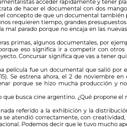
cumentalistas acceder rápidamente y tener plat
 trata de hacer el documental con dos mang
 el concepto de que un documental también pu
unos requieren tiempo, grandes presupuestos
 mal parado porque no encaja en las nuevas 
peras primas, algunos documentales, por ejem
porque eso significa ir a competir con otro
ecto. Concursar significa que vas a tener qui
tima película fue un documental que salió por
 2015). Se estrena ahora, el 2 de noviembre e
renar porque se hizo mucha producción y no 
 que busca cine argentino. ¿Qué propone el nu
da referido a la exhibición y la distribució
 se atendió correctamente, con creatividad, c
nacional. Podemos decir que le tuvo mucho ape