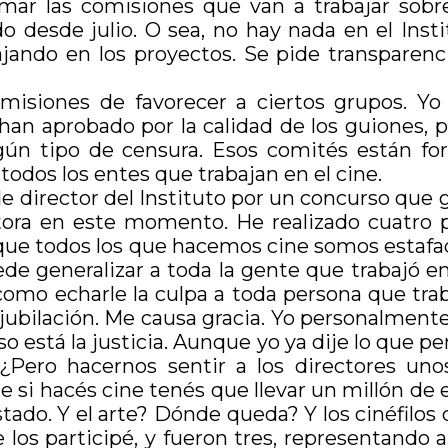
rmar las comisiones que van a trabajar sobr
do desde julio. O sea, no hay nada en el In
ajando en los proyectos. Se pide transparenc
omisiones de favorecer a ciertos grupos. Yo
han aprobado por la calidad de los guiones, 
gún tipo de censura. Esos comités están for
todos los entes que trabajan en el cine.
e director del Instituto por un concurso que g
ora en este momento. He realizado cuatro p
que todos los que hacemos cine somos estafad
ede generalizar a toda la gente que trabajó en
como echarle la culpa a toda persona que trab
jubilación. Me causa gracia. Yo personalment
so está la justicia. Aunque yo ya dije lo que pen
¿Pero hacernos sentir a los directores un
 si hacés cine tenés que llevar un millón de 
tado. Y el arte? Dónde queda? Y los cinéfilo
 los participé, y fueron tres, representando