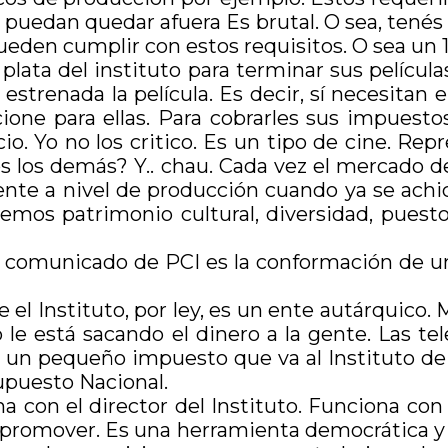
 puedan quedar afuera Es brutal. O sea, tené
eden cumplir con estos requisitos. O sea un 1
lata del instituto para terminar sus películas
trenada la película. Es decir, sí necesitan el
ione para ellas. Para cobrarles sus impuesto
cio. Yo no los critico. Es un tipo de cine. Rep
dos los demás? Y.. chau. Cada vez el mercado 
ente a nivel de producción cuando ya se achic
s patrimonio cultural, diversidad, puestos d
l comunicado de PCI es la conformación de u
el Instituto, por ley, es un ente autárquico. 
e está sacando el dinero a la gente. Las tel
s un pequeño impuesto que va al Instituto de 
upuesto Nacional.
 con el director del Instituto. Funciona con
e promover. Es una herramienta democrática y 