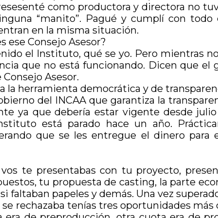
 presesenté como productora y directora no tu
ninguna “manito”. Pagué y cumplí con todo
tran en la misma situación.
s ese Consejo Asesor?
nido el Instituto, qué se yo. Pero mientras 
cia que no está funcionando. Dicen que el go
e Consejo Asesor.
a la herramienta democrática y de transparenc
obierno del INCAA que garantiza la transpare
e ya que debería estar vigente desde julio
Instituto está parado hace un año. Práctic
erando que se les entregue el dinero para
: vos te presentabas con tu proyecto, prese
uestos, tu propuesta de casting, la parte econ
r si faltaban papeles y demás. Una vez superad
. Si se rechazaba tenías tres oportunidades má
ta era de preproducción, otra cuota era de 