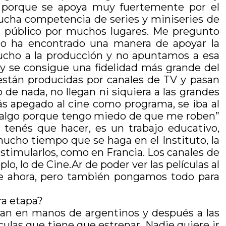
e porque se apoya muy fuertemente por el
cha competencia de series y miniseries de
 público por muchos lugares. Me pregunto
, no ha encontrado una manera de apoyar la
mucho a la producción y no apuntamos a esa
y se consigue una fidelidad más grande del
 están producidas por canales de TV y pasan
de nada, no llegan ni siquiera a las grandes
 apegado al cine como programa, se iba al
o salgo porque tengo miedo de que me roben”
 tenés que hacer, es un trabajo educativo,
mucho tiempo que se haga en el Instituto, la
stimularlos, como en Francia. Los canales de
, lo de Cine.Ar de poder ver las películas al
e ahora, pero también pongamos todo para
ra etapa?
ban en manos de argentinos y después a las
ulas que tiene que estrenar. Nadie quiere ir