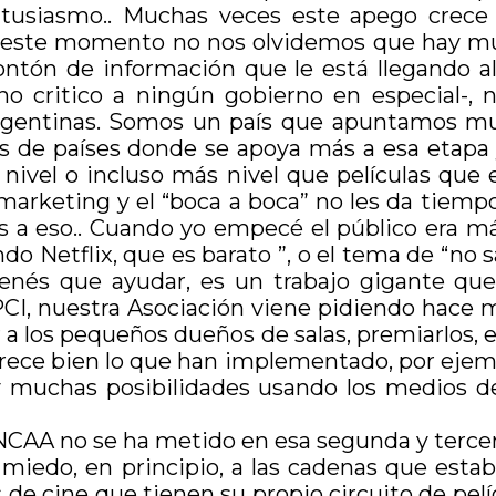
entusiasmo.. Muchas veces este apego crec
n este momento no nos olvidemos que hay mu
tón de información que le está llegando al
 -no critico a ningún gobierno en especial-
s argentinas. Somos un país que apuntamos 
 de países donde se apoya más a esa etapa 
 nivel o incluso más nivel que películas que
rketing y el “boca a boca” no les da tiempo 
a eso.. Cuando yo empecé el público era más
ndo Netflix, que es barato ”, o el tema de “n
enés que ayudar, es un trabajo gigante que
PCI, nuestra Asociación viene pidiendo hace 
a los pequeños dueños de salas, premiarlos, e
ece bien lo que han implementado, por ejemplo
y muchas posibilidades usando los medios d
NCAA no se ha metido en esa segunda y terce
miedo, en principio, a las cadenas que esta
 cine que tienen su propio circuito de pelíc