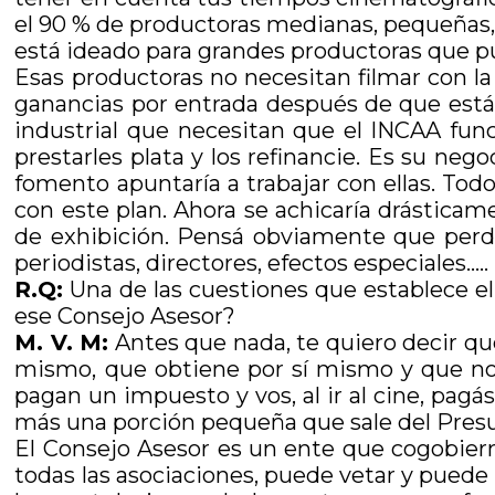
el 90 % de productoras medianas, pequeñas,
está ideado para grandes productoras que pu
Esas productoras no necesitan filmar con la p
ganancias por entrada después de que está es
industrial que necesitan que el INCAA func
prestarles plata y los refinancie. Es su nego
fomento apuntaría a trabajar con ellas. To
con este plan. Ahora se achicaría drásticam
de exhibición. Pensá obviamente que perdemo
periodistas, directores, efectos especiales…..
R.Q:
Una de las cuestiones que establece e
ese Consejo Asesor?
M. V. M:
Antes que nada, te quiero decir que 
mismo, que obtiene por sí mismo y que no l
pagan un impuesto y vos, al ir al cine, pagá
más una porción pequeña que sale del Pres
El Consejo Asesor es un ente que cogobierna
todas las asociaciones, puede vetar y pued