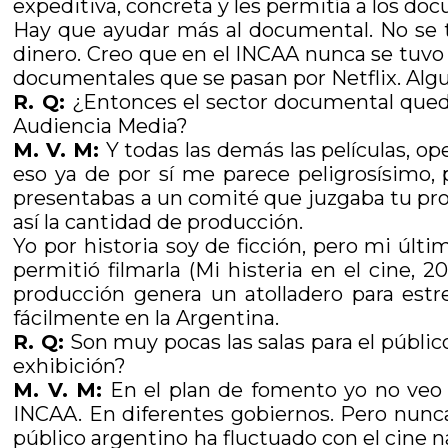
expeditiva, concreta y les permitía a los do
Hay que ayudar más al documental. No se
dinero. Creo que en el INCAA nunca se tuvo
documentales que se pasan por Netflix. Alg
R. Q:
¿Entonces el sector documental queda
Audiencia Media?
M. V. M:
Y todas las demás las películas, o
eso ya de por sí me parece peligrosísimo, 
presentabas a un comité que juzgaba tu proy
así la cantidad de producción.
Yo por historia soy de ficción, pero mi úl
permitió filmarla (Mi histeria en el cine,
producción genera un atolladero para est
fácilmente en la Argentina.
R. Q:
Son muy pocas las salas para el público
exhibición?
M. V. M:
En el plan de fomento yo no veo na
INCAA. En diferentes gobiernos. Pero nunca
público argentino ha fluctuado con el cine 