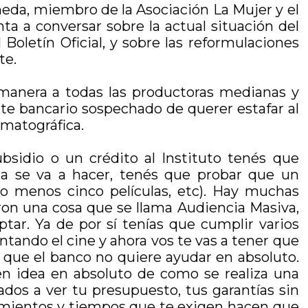
aneda, miembro de la Asociación La Mujer y el
ta a conversar sobre la actual situación del
Boletín Oficial, y sobre las reformulaciones
te.
manera a todas las productoras medianas y
te bancario sospechado de querer estafar al
ematográfica.
sidio o un crédito al Instituto tenés que
la se va a hacer, tenés que probar que un
o menos cinco películas, etc). Hay muchas
ieron una cosa que se llama Audiencia Masiva,
ar. Ya de por sí tenías que cumplir varios
ntando el cine y ahora vos te vas a tener que
l que el banco no quiere ayudar en absoluto.
en idea en absoluto de como se realiza una
ados a ver tu presupuesto, tus garantías sin
imientos y tiempos que te exigen hacen que