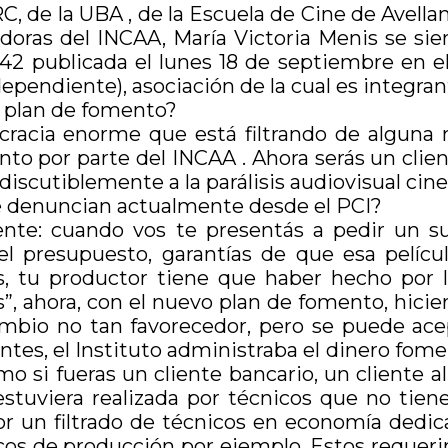
RC, de la UBA , de la Escuela de Cine de Avell
doras del INCAA, María Victoria Menis se sien
42 publicada el lunes 18 de septiembre en el 
ependiente), asociación de la cual es integran
 plan de fomento?
racia enorme que está filtrando de alguna 
to por parte del INCAA . Ahora serás un clien
iscutiblemente a la parálisis audiovisual cin
ue denuncian actualmente desde el PCI?
te: cuando vos te presentás a pedir un sub
el presupuesto, garantías de que esa pelícu
s, tu productor tiene que haber hecho por l
as”, ahora, con el nuevo plan de fomento, hic
bio no tan favorecedor, pero se puede acept
tes, el Instituto administraba el dinero fome
mo si fueras un cliente bancario, un cliente a
stuviera realizada por técnicos que no tien
or un filtrado de técnicos en economía dedic
cos de producción por ejemplo. Estos requer