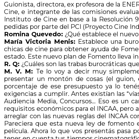
Guionista, directora, ex profesora de la ENE
Cine, e integrante de las comisiones evalua
Instituto de Cine en base a la Resolución 9
pedidas por parte del PCI (Proyecto Cine Ind
Romina Quevedo:
¿Qué establece el nuevo
María Victoria Menis:
Establece una buroc
chicas de cine para obtener ayuda de Fomen
estado. Este nuevo plan de Fomento lleva ind
R. Q:
¿Cuáles son las trabas burocráticas q
M. V. M:
Te lo voy a decir muy simplemen
presentar un montón de cosas (el guion, 
porcentaje de ese presupuesto ya lo tené
exigencias a cumplir. Antes existían las “ví
Audiencia Media, Concursos… Eso es un cam
requisitos económicos para el INCAA, pero an
arreglar con las nuevas reglas del INCAA co
Pareciera que esta nueva ley de fomento e
película. Ahora lo que vos presentás pasa p
tener en cuenta tus tiempos cinematográfi