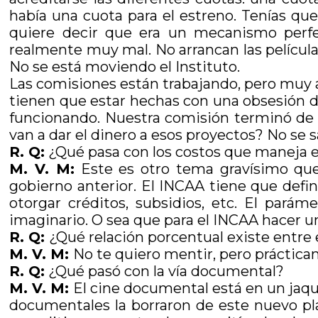
había una cuota para el estreno. Tenías qu
quiere decir que era un mecanismo perfe
realmente muy mal. No arrancan las películ
No se está moviendo el Instituto.
Las comisiones están trabajando, pero muy a 
tienen que estar hechas con una obsesión d
funcionando. Nuestra comisión terminó de
van a dar el dinero a esos proyectos? No se s
R. Q:
¿Qué pasa con los costos que maneja e
M. V. M:
Este es otro tema gravísimo que 
gobierno anterior. El INCAA tiene que defi
otorgar créditos, subsidios, etc. El pará
imaginario. O sea que para el INCAA hacer una 
R. Q:
¿Qué relación porcentual existe entre el
M. V. M:
No te quiero mentir, pero prácticam
R. Q:
¿Qué pasó con la vía documental?
M. V. M:
El cine documental está en un jaque
documentales la borraron de este nuevo p