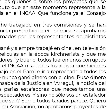
e los guiones o sobre los proyectos que se
stituto que en este momento represente a la
ia en el INCAA. Que funcione ya el Consejo
 he trabajado en tres comisiones y se han
por la presentación económica, se aprobaron
mados por los representantes de distintas
ané y siempre trabajé en cine , en televisión
elículas en la época kirchnerista y que me
ores: “y bueno, todos fueron unos corruptos
 el INCAA ni a todos los artista que hicimos
ajó en el Pami e ir a reprocharle a todos los
e nunca gané dinero con el cine. Puse dinero
saba de la Justicia en “Arregui, la noticia del
os parias estafadores que necesitamos una
espectadores. Y sino no sólo sos un estafador
s que son? Somo todos tarados parece. Quiero
 a mi Asociación, no aprobamos proyectos de