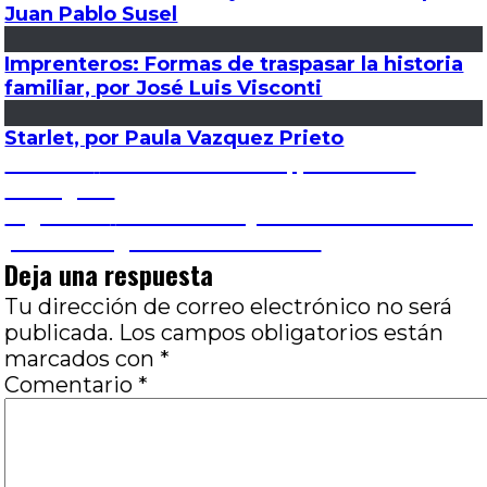
Juan Pablo Susel
Imprenteros: Formas de traspasar la historia
familiar, por José Luis Visconti
Starlet, por Paula Vazquez Prieto
Navegación
Entrada
Anterior
Al filo del mañana, por Marcos
anterior:
Rodríguez
de
Entrada
Siguiente
A Million Ways to Die in the West,
siguiente:
por Santiago Martínez Cartier
entradas
Deja una respuesta
Tu dirección de correo electrónico no será
publicada.
Los campos obligatorios están
marcados con
*
Comentario
*