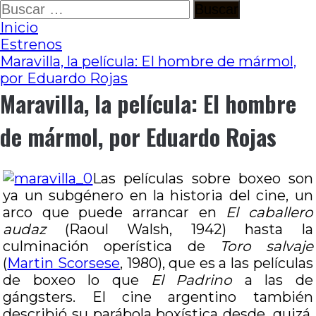
Ir
Buscar:
al
Inicio
contenido
Estrenos
Maravilla, la película: El hombre de mármol,
por Eduardo Rojas
Maravilla, la película: El hombre
de mármol, por Eduardo Rojas
Las películas sobre boxeo son
ya un subgénero en la historia del cine, un
arco que puede arrancar en
El caballero
audaz
(Raoul Walsh, 1942) hasta la
culminación operística de
Toro salvaje
(
Martin Scorsese
, 1980), que es a las películas
de boxeo lo que
El Padrino
a las de
gángsters. El cine argentino también
describió su parábola boxística desde, quizá,