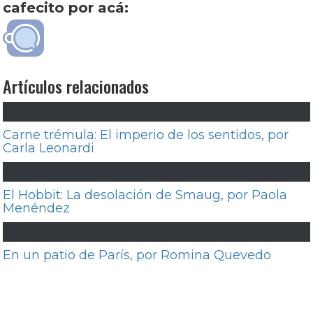
cafecito por acá:
Artículos relacionados
Carne trémula: El imperio de los sentidos, por
Carla Leonardi
El Hobbit: La desolación de Smaug, por Paola
Menéndez
En un patio de París, por Romina Quevedo
Navegación
Entrada
Anterior
Maravilla, la película: El hombre de
de
anterior:
mármol, por Eduardo Rojas