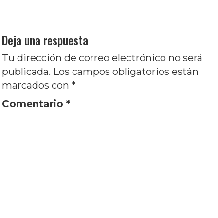
entradas
Entrada
Siguiente
Coriolanus: ¡Oh, madre, madre!
siguiente:
¿Qué has hecho?, por Josefina García Pullés
Deja una respuesta
Tu dirección de correo electrónico no será
publicada.
Los campos obligatorios están
marcados con
*
Comentario
*