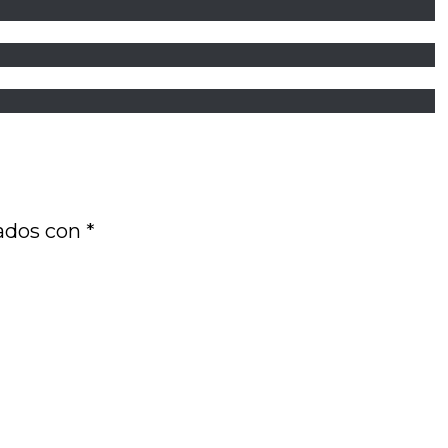
cados con
*