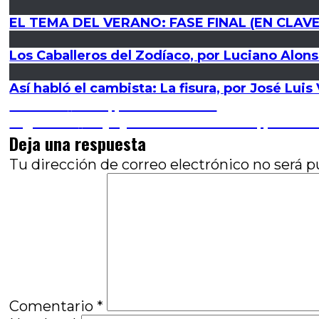
EL TEMA DEL VERANO: FASE FINAL (EN CLAVE
Los Caballeros del Zodíaco, por Luciano Alon
Así habló el cambista: La fisura, por José Luis
Navegación
Entrada
Anterior
Luisa, por Nuria Silva
anterior:
Entrada
Siguiente
Viejo y satisfecho de días, por Ma
de
siguiente:
Deja una respuesta
entradas
Tu dirección de correo electrónico no será p
Comentario
*