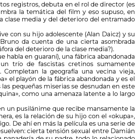
s registros, debuta en el rol de director (es
slumbra la temática del film y eso supuso, en
la clase media y del deterioro del entramado
ve con su hijo adolescente (Alan Daicz) y su
e Bruno da cuenta de una cierta asombrada
ora del deterioro de la clase media?).
ue habla en guaraní), una fábrica abandonada
 un trío de fascistas cretinos sumamente
 Completan la geografía una vecina vieja,
a» el playón de la fábrica abandonada y es el
as las pequeñas miserias se desnudan en este
uina», como una amenaza latente a lo largo
e en un pusilánime que recibe mansamente la
era, es la relación de su hijo con el «okupa»,
go. De ahí en más la película es una serie de
resuelven: cierta tensión sexual entre Damián
 panadería de su padre, todo lo relacionado