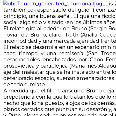
Luis 
también co-responsable del guión) con
Lu
principio, una buena señal. El que una ficc
social, algo sólo visitado -en los últimos añ
El relato gira alrededor de Bruno (Sergio B
novia -de Bruno, claro- Ruth (Analía Cou
incomodidad y una marcada ajenidad frente a
El relato se desarrolla en un escenario mín
hace tiempo y una remisería (San Tropez
desagradables encabezados por Gabo Ferro
prosoviética y parapléjica (María Inés Aldab
eje del malestar que se ha instalado entre 
deteriorado espacio, suenan amenazadores 
de todo el relato.
A medida que el film transcurre Bruno deja
prepotencia con la que lo tratan los que lo r
hecho que lo ha puesto, a ojos de los demás,
planos cerrados que puntúan su desazón y, a 
y Ruth, cierta seducción estimulada por el