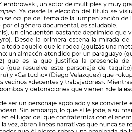
Ziembrowski, un actor de múltiples y muy grato
mpen
. Ya desde la elección del título se vi
ión se ocupe del tema de la lumpenización de 
os- por el género documental, es saludable.
oris), un cincuentón bastante deprimido que vi
ceyro). Desde la primera escena la mirada d
 todo aquello que lo rodea (¿quizás una metáf
imo: un almacén atendido por un paraguayo (q
) que es la que justifica la presencia de
 (que resuelve este personaje de taquito).
uru) y «Cartucho» (Diego Velázquez) que «okup
los vecinos «decentes y trabajadores». Mientr
bombos y detonaciones que vienen «de la esq
 de ser un personaje agobiado y se conviert
odean. Sin embargo, lo que sí le jode, a su man
 en el lugar del que confraterniza con el enemi
la vez, abren líneas narrativas que nunca se 
 poder que él ejerce sobre una empleada de la