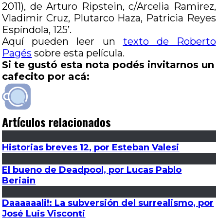
2011), de Arturo Ripstein, c/Arcelia Ramirez,
Vladimir Cruz, Plutarco Haza, Patricia Reyes
Espíndola, 125’.
Aquí pueden leer un
texto de Roberto
Pagés
sobre esta película.
Si te gustó esta nota podés invitarnos un
cafecito por acá:
Artículos relacionados
Historias breves 12, por Esteban Valesi
El bueno de Deadpool, por Lucas Pablo
Beriain
Daaaaaali!: La subversión del surrealismo, por
José Luis Visconti