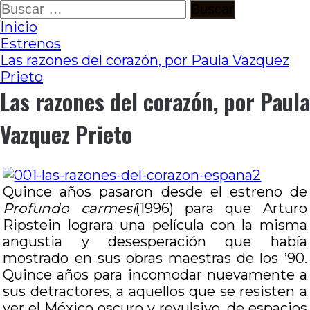
Ir
Buscar:
al
Inicio
contenido
Estrenos
Las razones del corazón, por Paula Vazquez
Prieto
Las razones del corazón, por Paula
Vazquez Prieto
Quince años pasaron desde el estreno de
Profundo carmesí
(1996) para que Arturo
Ripstein lograra una película con la misma
angustia y desesperación que había
mostrado en sus obras maestras de los ’90.
Quince años para incomodar nuevamente a
sus detractores, a aquellos que se resisten a
ver el México oscuro y revulsivo, de espacios