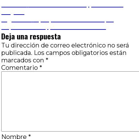
Navegación
Entrada
Anterior
Patrulla submarina, por Marcos
anterior:
Vieytes
de
Entrada
Siguiente
A propósito de todo lo que
siguiente:
Séptimo no es, por Fabián Roberti
entradas
Deja una respuesta
Tu dirección de correo electrónico no será
publicada.
Los campos obligatorios están
marcados con
*
Comentario
*
Nombre
*