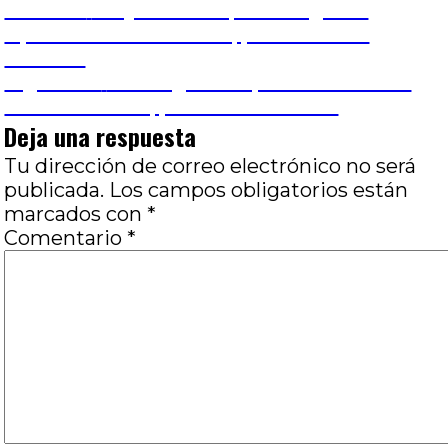
Navegación
Entrada
Anterior
Proyecto Parque Patagonia:
anterior:
Opiniones encontradas, por José Luis
de
Visconti
Entrada
Siguiente
Una segunda oportunidad: Una
entradas
siguiente:
ventana al mar, por Carla Leonardi
Deja una respuesta
Tu dirección de correo electrónico no será
publicada.
Los campos obligatorios están
marcados con
*
Comentario
*