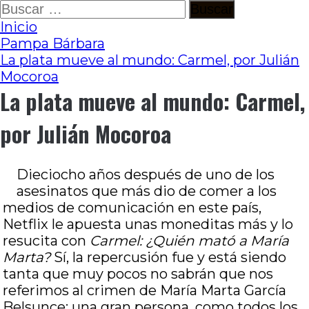
Ir
Buscar:
al
Inicio
contenido
Pampa Bárbara
La plata mueve al mundo: Carmel, por Julián
Mocoroa
La plata mueve al mundo: Carmel,
por Julián Mocoroa
Dieciocho años después de uno de los
asesinatos que más dio de comer a los
medios de comunicación en este país,
Netflix le apuesta unas moneditas más y lo
resucita con
Carmel: ¿Quién mató a María
Marta?
Sí, la repercusión fue y está siendo
tanta que muy pocos no sabrán que nos
referimos al crimen de María Marta García
Belsunce; una gran persona, como todos los