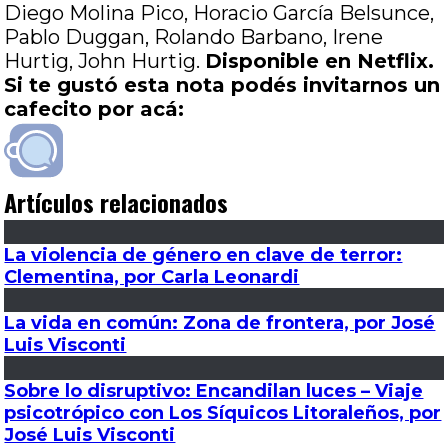
Diego Molina Pico, Horacio García Belsunce,
Pablo Duggan, Rolando Barbano, Irene
Hurtig, John Hurtig.
Disponible en Netflix.
Si te gustó esta nota podés invitarnos un
cafecito por acá:
Artículos relacionados
La violencia de género en clave de terror:
Clementina, por Carla Leonardi
La vida en común: Zona de frontera, por José
Luis Visconti
Sobre lo disruptivo: Encandilan luces – Viaje
psicotrópico con Los Síquicos Litoraleños, por
José Luis Visconti