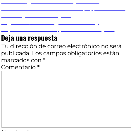
Navegación
Entrada
Anterior
¿El futuro es mujer?: Una
anterior:
conversación acerca de El topo, por Hernán
de
Ballota y Marcos Vieytes
Entrada
Siguiente
Genealogía inmediata y
entradas
siguiente:
superficial de Drive, por Marcos Vieytes
Deja una respuesta
Tu dirección de correo electrónico no será
publicada.
Los campos obligatorios están
marcados con
*
Comentario
*