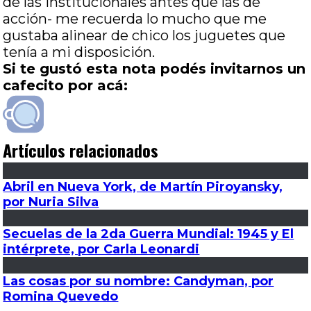
de las institucionales antes que las de
acción- me recuerda lo mucho que me
gustaba alinear de chico los juguetes que
tenía a mi disposición.
Si te gustó esta nota podés invitarnos un
cafecito por acá:
Artículos relacionados
Abril en Nueva York, de Martín Piroyansky,
por Nuria Silva
Secuelas de la 2da Guerra Mundial: 1945 y El
intérprete, por Carla Leonardi
Las cosas por su nombre: Candyman, por
Romina Quevedo