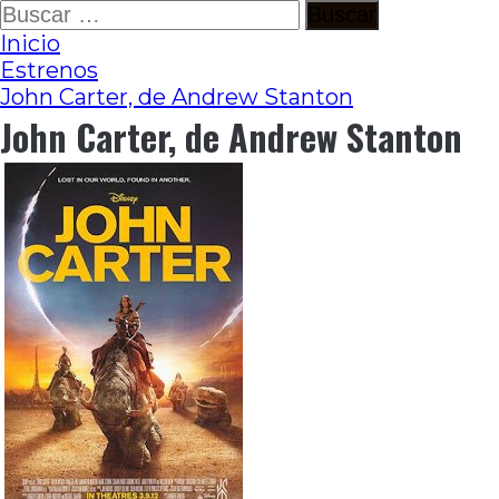
Ir
Buscar:
al
Inicio
contenido
Estrenos
John Carter, de Andrew Stanton
John Carter, de Andrew Stanton