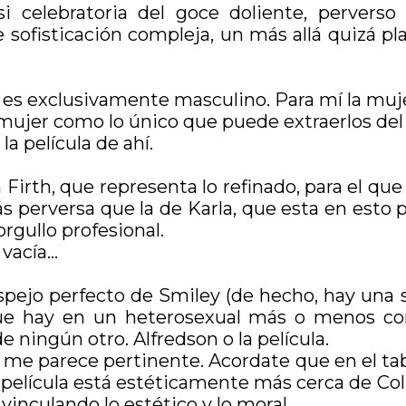
si celebratoria del goce doliente, perverso
sofisticación compleja, un más allá quizá pl
es exclusivamente masculino. Para mí la muje
ujer como lo único que puede extraerlos del c
a película de ahí.
Firth, que representa lo refinado, para el que l
 perversa que la de Karla, que esta en esto po
rgullo profesional.
 vacía…
pejo perfecto de Smiley (de hecho, hay una su
 que hay en un heterosexual más o menos co
 ningún otro. Alfredson o la película.
 me parece pertinente. Acordate que en el tab
a película está estéticamente más cerca de Co
vinculando lo estético y lo moral.