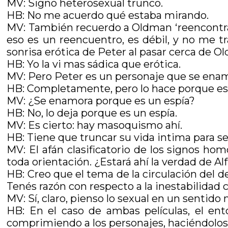
MV: Signo heterosexual trunco.
HB: No me acuerdo qué estaba mirando.
MV: También recuerdo a Oldman ‘reencontrán
eso es un reencuentro, es débil, y no me tr
sonrisa erótica de Peter al pasar cerca de O
HB: Yo la vi mas sádica que erótica.
MV: Pero Peter es un personaje que se enamor
HB: Completamente, pero lo hace porque es u
MV: ¿Se enamora porque es un espía?
HB: No, lo deja porque es un espía.
MV: Es cierto: hay masoquismo ahí.
HB: Tiene que truncar su vida intima para se
MV: El afán clasificatorio de los signos ho
toda orientación. ¿Estará ahí la verdad de A
HB: Creo que el tema de la circulación del 
Tenés razón con respecto a la inestabilidad c
MV: Sí, claro, pienso lo sexual en un sentido
HB: En el caso de ambas películas, el en
comprimiendo a los personajes, haciéndolos b