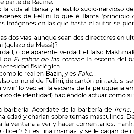
e parte de Racine.
o la vida al Barsa y el estilo sucio-nervioso
ágenes de Fellini lo que él llama ‘principio 
sas imágenes en las que hasta el autor se pier
sas dos vías, aunque sean dos directores en ult
i (golazo de Messi)?
erdad, o de aparente verdad: el falso Makhm
al de
El sabor de las cerezas
, la escena del 
necesidad fisiológica.
como lo real en Bazin, y es
Fake
…
o como el de Fellini, de cartón pintado si se
a vivir’ lo veo en la escena de la peluquería e
ico de identidad) haciéndolo actuar como si tu
a barbería. Acordate de la barbería de
Irene,
ana edad y charlan sobre temas masculinos. D
a la ventana a ver y hacer comentarios. Hank
é dicen? Si es una mama», y se le cagan de r