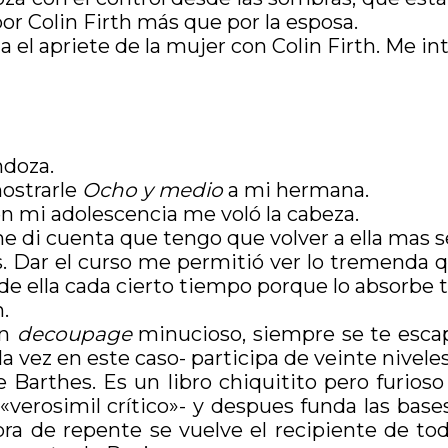
por Colin Firth más que por la esposa.
ma el apriete de la mujer con Colin Firth. Me i
ndoza.
mostrarle
Ocho y medio
a mi hermana.
 en mi adolescencia me voló la cabeza.
e di cuenta que tengo que volver a ella mas 
Dar el curso me permitió ver lo tremenda qu
e ella cada cierto tiempo porque lo absorbe 
.
un
decoupage
minucioso, siempre se te escap
la vez en este caso- participa de veinte nivel
 Barthes. Es un libro chiquitito pero furios
 «verosimil crítico»- y despues funda las bases
ra de repente se vuelve el recipiente de todo