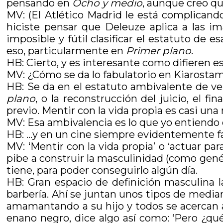
pensando en
Ocho y medio
, aunque creo qu
MV: (El Atlético Madrid le está complicand
hiciste pensar que Deleuze aplica a las im
imposible y fútil clasificar el estatuto de e
eso, particularmente en
Primer plano
.
HB: Cierto, y es interesante como difieren e
MV: ¿Cómo se da lo fabulatorio en Kiarostam
HB: Se da en el estatuto ambivalente de v
plano
, o la reconstrucción del juicio, el fin
previo. Mentir con la vida propia es casi una 
MV: Esa ambivalencia es lo que yo entiendo 
HB: …y en un cine siempre evidentemente fals
MV: ‘Mentir con la vida propia’ o ‘actuar par
pibe a construir la masculinidad (como genér
tiene, para poder conseguirlo algún día.
HB: Gran espacio de definición masculina l
barbería. Ahí se juntan unos tipos de medi
amamantando a su hijo y todos se acercan 
enano negro, dice algo así como: ‘Pero ¿qu