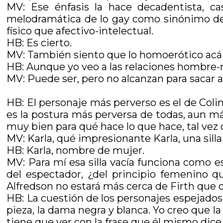
MV: Ese énfasis la hace decadentista, ca
melodramática de lo gay como sinónimo de 
físico que afectivo-intelectual.
HB: Es cierto.
MV: También siento que lo homoerótico acá 
HB: Aunque yo veo a las relaciones hombre-m
MV: Puede ser, pero no alcanzan para sacar a l
HB: El personaje más perverso es el de Colin 
es la postura más perversa de todas, aun más
muy bien para qué hace lo que hace, tal vez o
MV: Karla, qué impresionante Karla, una silla
HB: Karla, nombre de mujer.
MV: Para mí esa silla vacía funciona como es
del espectador, ¿del principio femenino
Alfredson no estará más cerca de Firth que de
HB: La cuestión de los personajes espejados
pieza, la dama negra y blanca. Yo creo que l
tiene que ver con la frase que él mismo dice 