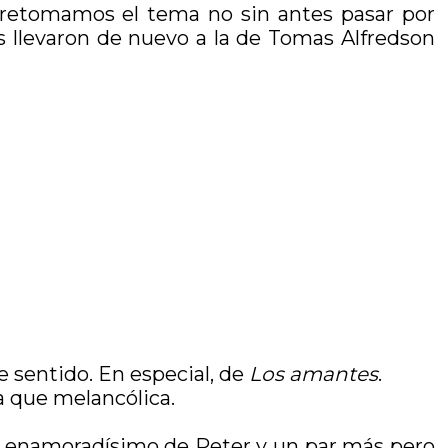
 retomamos el tema no sin antes pasar por
os llevaron de nuevo a la de Tomas Alfredson
 sentido. En especial, de
Los amantes
.
a que melancólica.
tá enamoradísimo de Peter y un par más pero