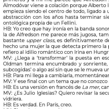
Almodóvar viene a colación porque Alberto I
empieza siendo el centro de todo, ligado a 
abstracción con los años hasta terminar si
ontológica propia de un Fellini.
HB: Yo creo que hay ironía en la banda sonor
la de Alfredson me parece más jugosa, tambié
bastante
upper class
, es definitivamente d
hecho una mujer la que detecta primero la 
refiero al idilio romántico con Irina en Hungr
MV: ¿Llega a ‘transformar’ la puesta en e
Oldman termina encumbrado y sonriente, c
subcogidas’ o algo así sin que se le mueva un
HB: Para mi llega a cambiarla, momentáneamen
MV: Y ese final con un tema que no conozco 
HB: Es una versión en francés de
La mer
, ca
MV: ¿Es Julio Iglesias? Quiero revisar la
vidriera.
HB: Es verdad. En París, creo.