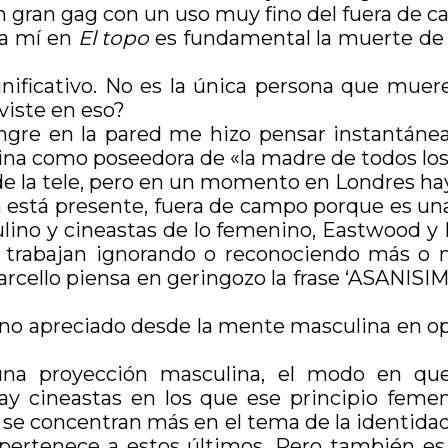
 gran gag con un uso muy fino del fuera de 
ra mí en
El topo
es fundamental la muerte de l
ficativo. No es la única persona que muere 
viste en eso?
sangre en la pared me hizo pensar instantá
mina como poseedora de «la madre de todos los
la de la tele, pero en un momento en Londres hay
á está presente, fuera de campo porque es un
lino y cineastas de lo femenino, Eastwood y F
e trabajan ignorando o reconociendo más o 
rcello piensa en geringozo la frase ‘ASANISIMA
no apreciado desde la mente masculina en opo
una proyección masculina, el modo en qu
 Hay cineastas en los que ese principio femen
e se concentran más en el tema de la identidad
pertenece a estos últimos. Pero también es