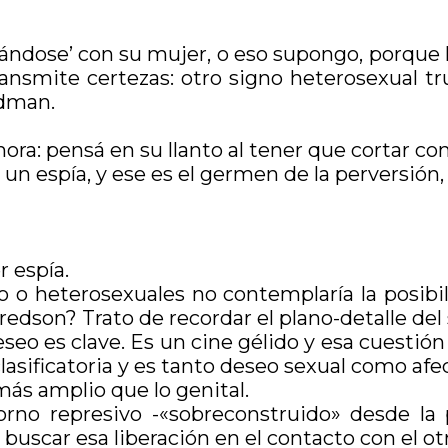
dose’ con su mujer, o eso supongo, porque l
ansmite certezas: otro signo heterosexual tr
ldman.
a: pensá en su llanto al tener que cortar con 
n espía, y ese es el germen de la perversión, 
r espía.
mo o heterosexuales no contemplaría la posibil
lfredson? Trato de recordar el plano-detalle d
deseo es clave. Es un cine gélido y esa cuesti
lasificatoria y es tanto deseo sexual como afec
 más amplio que lo genital.
torno represivo -«sobreconstruido» desde la
uscar esa liberación en el contacto con el ot