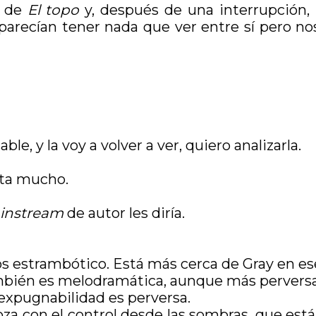
a de
El topo
y, después de una interrupción,
 parecían tener nada que ver entre sí pero n
le, y la voy a volver a ver, quiero analizarla.
ta mucho.
instream
de autor les diría.
estrambótico. Está más cerca de Gray en ese
ambién es melodramática, aunque más pervers
nexpugnabilidad es perversa.
goza con el control desde las sombras, que es