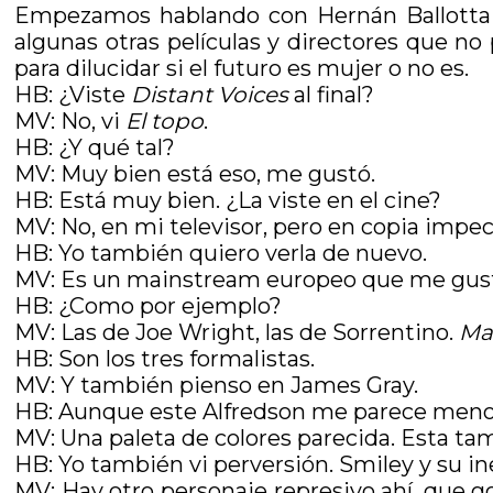
Empezamos hablando con Hernán Ballott
algunas otras películas y directores que no
para dilucidar si el futuro es mujer o no es.
HB: ¿Viste
Distant Voices
al final?
MV: No, vi
El topo
.
HB: ¿Y qué tal?
MV: Muy bien está eso, me gustó.
HB: Está muy bien. ¿La viste en el cine?
MV: No, en mi televisor, pero en copia impecab
HB: Yo también quiero verla de nuevo.
MV: Es un mainstream europeo que me gus
HB: ¿Como por ejemplo?
MV: Las de Joe Wright, las de Sorrentino.
Ma
HB: Son los tres formalistas.
MV: Y también pienso en James Gray.
HB: Aunque este Alfredson me parece menos 
MV: Una paleta de colores parecida. Esta t
HB: Yo también vi perversión. Smiley y su i
MV: Hay otro personaje represivo ahí, que 