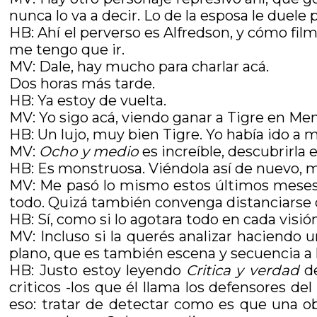
nunca lo va a decir. Lo de la esposa le duele 
HB: Ahí el perverso es Alfredson, y cómo fil
me tengo que ir.
MV: Dale, hay mucho para charlar acá.
Dos horas más tarde.
HB: Ya estoy de vuelta.
MV: Yo sigo acá, viendo ganar a Tigre en Me
HB: Un lujo, muy bien Tigre. Yo había ido a 
MV:
Ocho y medio
es increíble, descubrirla
HB: Es monstruosa. Viéndola así de nuevo, m
MV: Me pasó lo mismo estos últimos meses. 
todo. Quizá también convenga distanciarse d
HB: Sí, como si lo agotara todo en cada visión
MV: Incluso si la querés analizar haciendo 
plano, que es también escena y secuencia a 
HB: Justo estoy leyendo
Critica y verdad
de
criticos -los que él llama los defensores del
eso: tratar de detectar como es que una ob