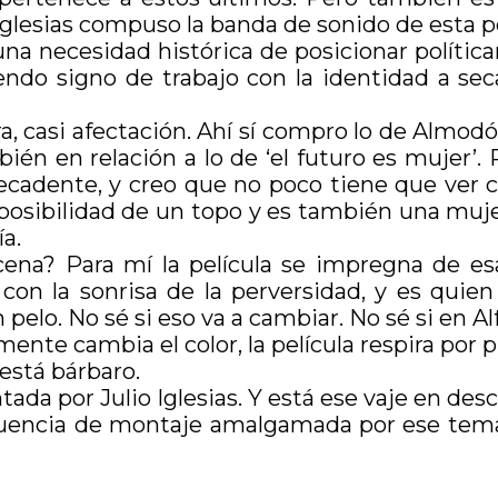
glesias compuso la banda de sonido de esta pel
una necesidad histórica de posicionar polític
endo signo de trabajo con la identidad a sec
a, casi afectación. Ahí sí compro lo de Almod
n en relación a lo de ‘el futuro es mujer’. P
ecadente, y creo que no poco tiene que ver co
posibilidad de un topo y es también una muje
ía.
scena? Para mí la película se impregna de es
on la sonrisa de la perversidad, y es quie
 pelo. No sé si eso va a cambiar. No sé si en Al
te cambia el color, la película respira por pr
está bárbaro.
ntada por Julio Iglesias. Y está ese vaje en des
 secuencia de montaje amalgamada por ese tem