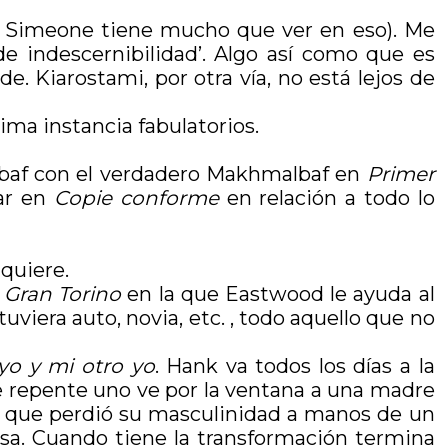
 de Simeone tiene mucho que ver en eso). Me
de indescernibilidad’. Algo así como que es
de. Kiarostami, por otra vía, no está lejos de
ima instancia fabulatorios.
albaf con el verdadero Makhmalbaf en
Primer
bar en
Copie conforme
en relación a todo lo
 quiere.
n
Gran Torino
en la que Eastwood le ayuda al
viera auto, novia, etc. , todo aquello que no
 yo y mi otro yo
. Hank va todos los días a la
e repente uno ve por la ventana a una madre
, que perdió su masculinidad a manos de un
isa. Cuando tiene la transformación termina