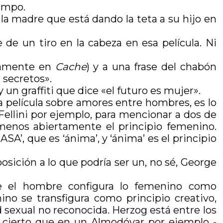
campo.
a madre que está dando la teta a su hijo en
de un tiro en la cabeza en esa película. Ni
neamente en
Cache
) y a una frase del chabón
 secretos».
 un graffiti que dice «el futuro es mujer».
a película sobre amores entre hombres, es lo
ellini por ejemplo, para mencionar a dos de
menos abiertamente el principio femenino.
SA’, que es ‘ánima’, y ‘ánima’ es el principio
sición a lo que podría ser un, no sé, George
e el hombre configura lo femenino como
ino se transfigura como principio creativo,
 sexual no reconocida. Herzog está entre los
 cierto que en un Almodóvar por ejemplo -