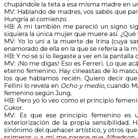
chupándole la teta a esa misma madre en un
MV: Hablando de madres, vos sabés que pa
Hungría al comienzo.
HB: A mi también me pareció un signo signi
siquiera la única mujer que muere así. ¿Qué 
MV: Yo lo uní a la muerte de Irina (cuya 
enamorado de ella en la que se refería a la 
HB: Y no sé si lo llegaste a ver en la pantal
MV: ¡No me digas! Eso es Ferreri. Lo que ac
eterno femenino. Hay cineastas de lo mascu
los que hablamos recién. Quiero decir qu
Fellini lo revela en
Ocho y medio
, cuando Ma
femenino según Jung.
HB: Pero yo lo veo como el principio femeni
Cukor.
MV: Es que ese principio femenino es 
exteriorización de la propia sensibilidad.
sinónimo del quehacer artístico, y otros qu
primeros y a mí me parece que Alfredson 