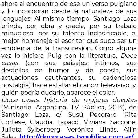
ahora al encuentro de ese universo puigiano
y lo incorporan desde la naturaleza de sus
lenguajes. Al mismo tiempo, Santiago Loza
brinda, por obra y gracia, por su trabajo
minucioso, por su talento inclasificable, el
mejor homenaje al escritor que supo ser un
emblema de la transgresión. Como alguna
vez lo hiciera Puig con la literatura,
Doce
casas
(con sus paisajes íntimos, sus
destellos de humor y de poesía, sus
actuaciones cautivantes, su cadenciosa
nostalgia) hace estallar el canon televisivo, y,
quién podría dudarlo, aparece el color.
Doce casas, historia de mujeres devotas
(Miniserie, Argentina, TV Pública, 2014), de
Santiago Loza, c/ Susú Pecoraro, Rita
Cortese, Claudia Lapacó, Viviana Saccone,
Julieta Sylberberg, Verónica Llinás, Ailín
Salas:
http://docecasas.tvpublica.com.ar/