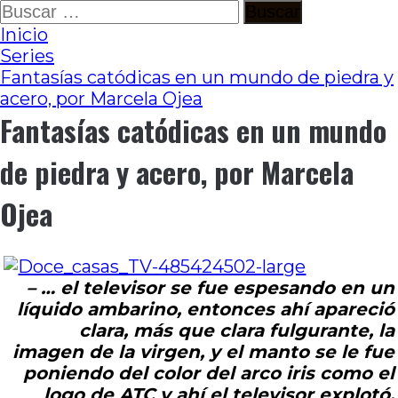
Ir
Buscar:
al
Inicio
contenido
Series
Fantasías catódicas en un mundo de piedra y
acero, por Marcela Ojea
Fantasías catódicas en un mundo
de piedra y acero, por Marcela
Ojea
– … el televisor se fue espesando en un
líquido ambarino, entonces ahí apareció
clara, más que clara fulgurante, la
imagen de la virgen, y el manto se le fue
poniendo del color del arco iris como el
logo de ATC y ahí el televisor explotó.