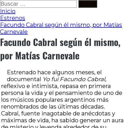
Ir
Buscar:
al
Inicio
contenido
Estrenos
Facundo Cabral según él mismo, por Matías
Carnevale
Facundo Cabral según él mismo,
por Matías Carnevale
Estrenado hace algunos meses, el
documental
Yo fui Facundo Cabral
,
reflexivo e intimista, repasa en primera
persona la vida y el pensamiento de uno de
los músicos populares argentinos más
renombrados de las últimas décadas.
Cabral, fuente inagotable de anécdotas y
máximas de vida, ha sabido generar un aura
de misterio y leyenda alrededor de su