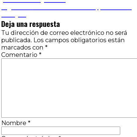
Entrada
Siguiente
El derrumbe: Cartero, por Gastón
entradas
siguiente:
Molayoli
Deja una respuesta
Tu dirección de correo electrónico no será
publicada.
Los campos obligatorios están
marcados con
*
Comentario
*
Nombre
*