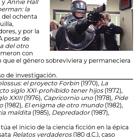
) y
Annie Hall
erman: la
a del ochenta
illa,
res, y por la
A pesar de
a del otro
Cameron con
n que el género sobreviviera y permaneciera
so de investigación.
lossus: el proyecto Forbin
(1970),
La
cto siglo XXI-prohibido tener hijos
(1972),
lo XXIII
(1976),
Capricornio uno
(1978),
Pide
po
(1982),
El enigma de otro mundo
(1982),
cia maldita
(1985),
Depredador
(1987),
túa el inicio de la ciencia ficción en la épica
osata
Relatos verdaderos
(180 d.C.), caso