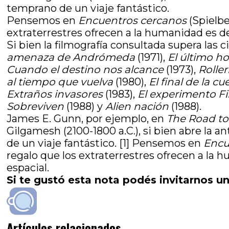
temprano de un viaje fantástico.
Pensemos en
Encuentros cercanos
(Spielbe
extraterrestres ofrecen a la humanidad es dete
Si bien la filmografía consultada supera las 
amenaza de Andrómeda
(1971),
El último h
Cuando el destino nos alcance
(1973),
Roller
al tiempo que vuelva
(1980),
El final de la c
Extraños invasores
(1983),
El experimento Fi
Sobreviven
(1988) y
Alien nación
(1988).
James E. Gunn, por ejemplo, en
The Road to
Gilgamesh (2100-1800 a.C.), si bien abre la 
de un viaje fantástico. [1] Pensemos en
Encu
regalo que los extraterrestres ofrecen a la hu
espacial.
Si te gustó esta nota podés invitarnos un
Artículos relacionados