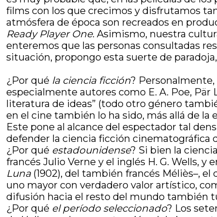
films con los que crecimos y disfrutamos tan
atmósfera de época son recreados en prod
Ready Player One
. Asimismo, nuestra cultu
enteremos que las personas consultadas resp
situación, propongo esta suerte de paradoja,
¿Por qué
la ciencia ficción
? Personalmente, 
especialmente autores como E. A. Poe, Pär La
literatura de ideas” (todo otro género tambi
en el cine también lo ha sido, más allá de la 
Este pone al alcance del espectador tal densi
defender la ciencia ficción cinematográfica de
¿Por qué
estadounidense
? Si bien la cienc
francés Julio Verne y el inglés H. G. Wells, 
Luna
(1902), del también francés Méliès–, e
uno mayor con verdadero valor artístico, c
difusión hacia el resto del mundo también tu
¿Por qué
el período seleccionado
? Los sete