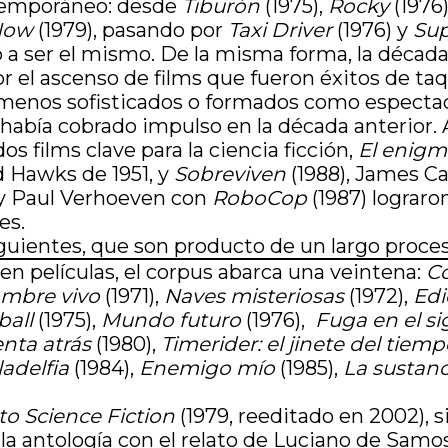
ntemporáneo: desde
Tiburón
(1975),
Rocky
(1976
 Now
(1979), pasando por
Taxi Driver
(1976) y
Sup
ió a ser el mismo. De la misma forma, la décad
r el ascenso de films que fueron éxitos de taqu
menos sofisticados o formados como espectado
 había cobrado impulso en la década anterior. 
s films clave para la ciencia ficción,
El enigm
 Hawks de 1951, y
Sobreviven
(1988), James 
 y Paul Verhoeven con
RoboCop
(1987) lograro
es.
siguientes, que son producto de un largo proce
cien películas, el corpus abarca una veintena:
Co
ombre vivo
(1971),
Naves misteriosas
(1972),
Edi
ball
(1975),
Mundo futuro
(1976),
Fuga en el sig
uenta atrás
(1980),
Timerider: el jinete del tiem
ladelfia
(1984),
Enemigo mío
(1985),
La sustan
to Science Fiction
(1979, reeditado en 2002), si
e la antología con el relato de Luciano de Sam