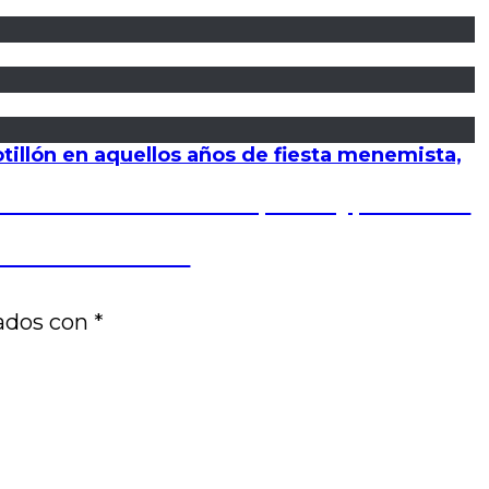
tillón en aquellos años de fiesta menemista,
a ciudad de melancolía (Parte 1), por Andrés
José Luis Visconti
cados con
*