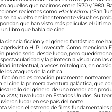
to aquellos que nacimos entre 1970 y 1980. Bas
ucciones recientes como
Black Mirror
(“San Jun
ra se ha vuelto eminentemente visual: es pro
ondan que han visto más películas el último 
 un libro que habla de cine.
la ciencia ficción y el género fantástico me 
gerkvist o H. P. Lovecraft. Como menciona Fre
én puede serlo, desde luego, pero quedémonos 
espectacularidad y la pirotecnia visual con las 
dad intelectual, a veces mitológica, en ocasio
 los ataques de la crítica.
ia ficción no es creación puramente norteameri
y en el cine la primera aventura galáctica, que
l desarrollo del género, de uno menor con prod
omo
2001
, tuvo lugar en Estados Unidos. Su teo
vieron lugar en ese país del norte.
nta vieron el estreno de films fundamentales p