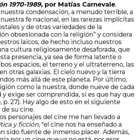
ión 1970-1989
, por Matías Carnevale
.
 nuestra condensación, a menudo terrible, a
estra fe nacional, en las rarezas implícitas
stales y de otras variedades de la
ación obsesionada con la religión” y considera
uestros laicos, de hecho incluso nuestros
na cultura religiosamente desaforada, que
esta presencia, ya sea de forma latente o
os espacios, el terreno y el ultraterreno, las
otras galaxias. El cielo nuevo y la tierra
ndos más allá de este planeta. Por último,
igión como la nuestra, donde nueve de cada
 y exige ser comprendida, si es que hay que
o, p. 27). Hay algo de esto en el siguiente
 de su cine.
os personajes del cine me han llevado a
ítica y ficción
, “el cine nos ha enseñado a
 han sido fuente de inmenso placer. Además,
gia por un cine que ya no está, por esos