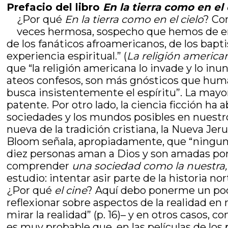
Prefacio del libro
En la tierra como en el
¿Por qué
En la tierra como en el cielo
? Co
veces hermosa, sospecho que hemos de enco
de los fanáticos afroamericanos, de los bapt
experiencia espiritual.” (
La religión america
que “la religión americana lo invade y lo in
ateos confesos, son más gnósticos que huma
busca insistentemente el espíritu”. La mayorí
patente. Por otro lado, la ciencia ficción ha
sociedades y los mundos posibles en nuestro p
nueva de la tradición cristiana, la Nueva Je
Bloom señala, apropiadamente, que “ninguna
diez personas aman a Dios y son amadas por 
comprender
una sociedad como la nuestra,
estudio: intentar asir parte de la historia n
¿Por qué
el cine
? Aquí debo ponerme un poco
reflexionar sobre aspectos de la realidad e
mirar la realidad” (p. 16)– y en otros casos
es muy probable que, en las películas de los 