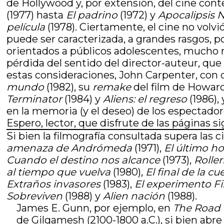
de Hollywood y, por extensión, del cine co
(1977) hasta
El padrino
(1972) y
Apocalipsis
película
(1978). Ciertamente, el cine no volv
puede ser caracterizada, a grandes rasgos, po
orientados a públicos adolescentes, mucho 
pérdida del sentido del director-auteur, que
estas consideraciones, John Carpenter, con do
mundo
(1982), su
remake
del film de Howard
Terminator
(1984) y
Aliens: el regreso
(1986),
en la memoria (y el deseo) de los espectador
Espero, lector, que disfrute de las páginas 
Si bien la filmografía consultada supera las 
amenaza de Andrómeda
(1971),
El último h
Cuando el destino nos alcance
(1973),
Roller
al tiempo que vuelva
(1980),
El final de la c
Extraños invasores
(1983),
El experimento Fi
Sobreviven
(1988) y
Alien nación
(1988).
James E. Gunn, por ejemplo, en
The Road 
de Gilgamesh (2100-1800 a.C.), si bien abr