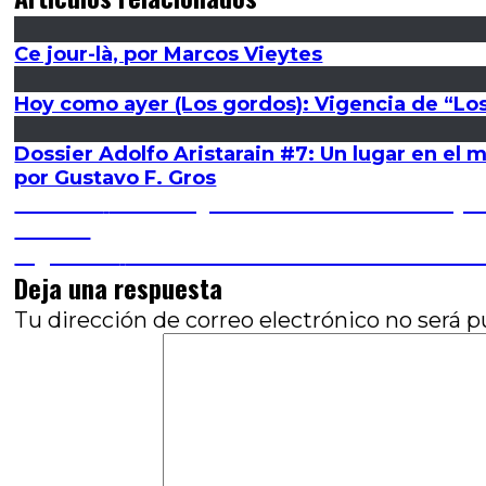
Ce jour-là, por Marcos Vieytes
Hoy como ayer (Los gordos): Vigencia de “Los
Dossier Adolfo Aristarain #7: Un lugar en el
por Gustavo F. Gros
Navegación
Entrada
Anterior
34º MDQ Film Fest: Diario de viajes
anterior:
Navaza
de
Entrada
Siguiente
Un día lluvioso en Nueva York: Pr
siguiente:
Deja una respuesta
entradas
Tu dirección de correo electrónico no será p