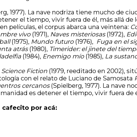
rg, 1977). La nave nodriza tiene mucho de ciuda
ner el tiempo, vivir fuera de él, más allá de lo
cien películas, el corpus abarca una veintena:
Co
ombre vivo
(1971),
Naves misteriosas
(1972),
Edi
ball
(1975),
Mundo futuro
(1976),
Fuga en el sig
uenta atrás
(1980),
Timerider: el jinete del tiem
ladelfia
(1984),
Enemigo mío
(1985),
La sustan
 Science Fiction
(1979, reeditado en 2002), sitú
antología con el relato de Luciano de Samosata
entros cercanos
(Spielberg, 1977). La nave no
manidad es detener el tiempo, vivir fuera de él
 cafecito por acá: