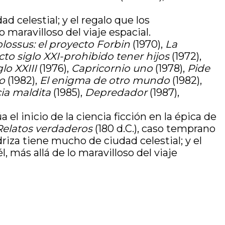
d celestial; y el regalo que los
 maravilloso del viaje espacial.
lossus: el proyecto Forbin
(1970),
La
cto siglo XXI-prohibido tener hijos
(1972),
lo XXIII
(1976),
Capricornio uno
(1978),
Pide
po
(1982),
El enigma de otro mundo
(1982),
cia maldita
(1985),
Depredador
(1987),
a el inicio de la ciencia ficción en la épica de
Relatos verdaderos
(180 d.C.), caso temprano
driza tiene mucho de ciudad celestial; y el
, más allá de lo maravilloso del viaje