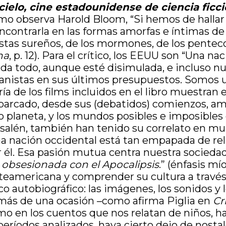
 cielo, cine estadounidense de ciencia ficc
mo observa Harold Bloom, “Si hemos de hallar
ntrarla en las formas amorfas e íntimas de nu
istas sureños, de los mormones, de los penteco
na
, p. 12). Para el crítico, los EEUU son “Una n
unda todo, aunque esté disimulada, e incluso n
nistas en sus últimos presupuestos. Somos u
a de los films incluidos en el libro muestran 
 abarcado, desde sus (debatidos) comienzos, amb
laneta, y los mundos posibles e imposibles en 
rusalén, también han tenido su correlato en mu
 nación occidental está tan empapada de rel
él. Esa pasión mutua centra nuestra sociedad
 obsesionada con el Apocalipsis
.” (énfasis mí
orteamericana y comprender su cultura a través
 autobiográfico: las imágenes, los sonidos y l
n más de una ocasión –como afirma Piglia en
Cr
, como en los cuentos que nos relatan de niños,
períodos analizados, haya cierto dejo de nostal