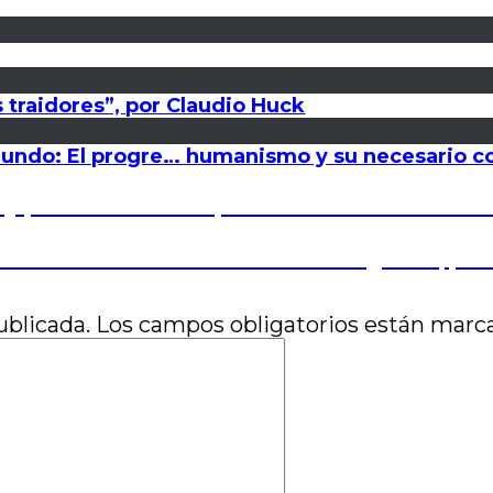
 traidores”, por Claudio Huck
 mundo: El progre… humanismo y su necesario co
 y películas de un espectador entusiasta en un
ácticas del desencuentro cinematográfico, por 
ublicada.
Los campos obligatorios están mar