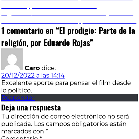
Navegación
anterior:
felicidad, por José Luis Visconti
de
Entrada
Siguiente
Pornomelancolía: Triste y solo en
siguiente:
este mundo abandonado, por Carla Leonardi
entradas
1 comentario en “
El prodigio: Parte de la
religión, por Eduardo Rojas
”
Caro
dice:
20/12/2022 a las 14:14
Excelente aporte para pensar el film desde
lo político.
Responder
Deja una respuesta
Tu dirección de correo electrónico no será
publicada.
Los campos obligatorios están
marcados con
*
Comentario
*