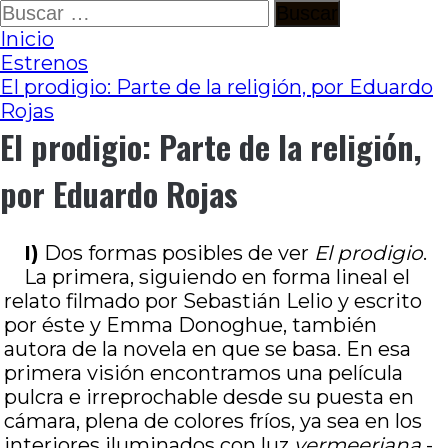
Ir
Buscar:
al
Inicio
contenido
Estrenos
El prodigio: Parte de la religión, por Eduardo
Rojas
El prodigio: Parte de la religión,
por Eduardo Rojas
I)
Dos formas posibles de ver
El prodigio
.
La primera, siguiendo en forma lineal el
relato filmado por Sebastián Lelio y escrito
por éste y Emma Donoghue, también
autora de la novela en que se basa. En esa
primera visión encontramos una película
pulcra e irreprochable desde su puesta en
cámara, plena de colores fríos, ya sea en los
interiores iluminados con luz
vermeeriana
-