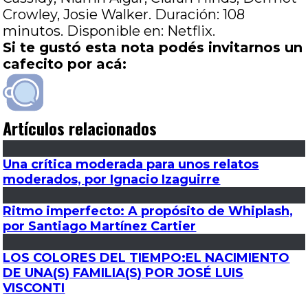
Crowley, Josie Walker. Duración: 108
minutos. Disponible en: Netflix.
Si te gustó esta nota podés invitarnos un
cafecito por acá:
Artículos relacionados
Una crítica moderada para unos relatos
moderados, por Ignacio Izaguirre
Ritmo imperfecto: A propósito de Whiplash,
por Santiago Martínez Cartier
LOS COLORES DEL TIEMPO:EL NACIMIENTO
DE UNA(S) FAMILIA(S) POR JOSÉ LUIS
VISCONTI
Entrada
Anterior
El coso: Setenta y tres minutos de