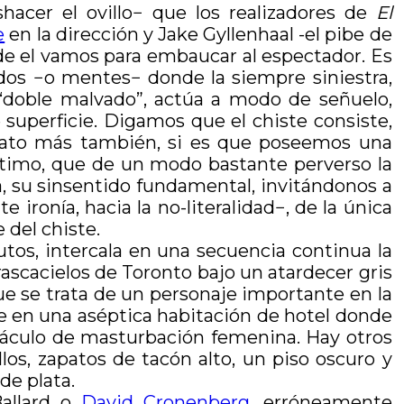
acer el ovillo− que los realizadores de
El
e
en la dirección y Jake Gyllenhaal -el pibe de
sde el vamos para embaucar al espectador. Es
edos −o mentes− donde la siempre siniestra,
 “doble malvado”, actúa a modo de señuelo,
uperficie. Digamos que el chiste consiste,
n rato más también, si es que poseemos una
último, que de un modo bastante perverso la
a, su sinsentido fundamental, invitándonos a
 ironía, hacia la no-literalidad−, de la única
 del chiste.
tos, intercala en una secuencia continua la
rascacielos de Toronto bajo un atardecer gris
e se trata de un personaje importante en la
uye en una aséptica habitación de hotel donde
ctáculo de masturbación femenina. Hay otros
s, zapatos de tacón alto, un piso oscuro y
de plata.
Ballard o
David Cronenberg
, erróneamente