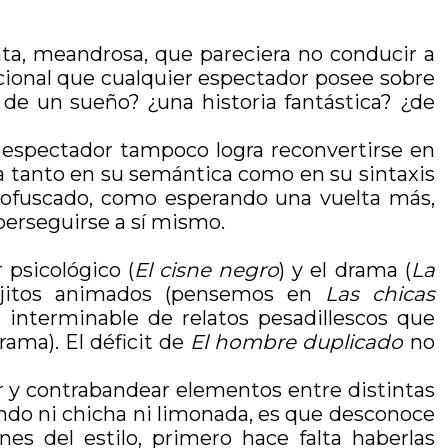
enta, meandrosa, que pareciera no conducir a
cional que cualquier espectador posee sobre
o de un sueño? ¿una historia fantástica? ¿de
el espectador tampoco logra reconvertirse en
a tanto en su semántica como en su sintaxis
, ofuscado, como esperando una vuelta más,
perseguirse a sí mismo.
 psicológico (
El cisne negro
) y el drama (
La
ujitos animados (pensemos en
Las chicas
ra interminable de relatos pesadillescos que
rama). El déficit de
El hombre duplicado
no
ar y contrabandear elementos entre distintas
iendo ni chicha ni limonada, es que desconoce
es del estilo, primero hace falta haberlas