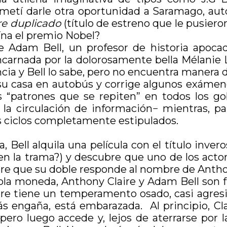
prometí darle otra oportunidad a Saramago, au
re duplicado
(título de estreno que le pusiero
ína el premio Nobel?
de Adam Bell, un profesor de historia apoca
carnada por la dolorosamente bella Mélanie L
cia y Bell lo sabe, pero no encuentra manera d
 su casa en autobús y corrige algunos exámene
s “patrones que se repiten” en todos los gob
 a la circulación de información− mientras, 
los ciclos completamente estipulados.
ell alquila una película con el título invero
 en la trama?) y descubre que uno de los acto
bre que su doble responde al nombre de Antho
sola moneda, Anthony Claire y Adam Bell son 
ire tiene un temperamento osado, casi agres
ás engaña, está embarazada. Al principio, Cla
pero luego accede y, lejos de aterrarse por la