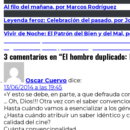
Al filo del mañana, por Marcos Rodríguez
Leyenda feroz: Celebración del pasado, por Jo
Vivir de Noche: El Patrón del Bien y del Mal, 
Navegación
Entrada
Anterior
Después de los nuevos cines o la dive
anterior:
Entrada
Siguiente
El pacto, por Santiago Martínez Ca
de
siguiente:
3 comentarios en “
El hombre duplicado: 
entradas
Oscar Cuervo
dice:
13/06/2014 a las 19:45
«Y esto se debe, en parte, a que defrauda c
… Oh, Dios!!! Otra vez con el saber convenci
Hasta cuándo vamos a esencializar a los gén
¿Hasta cuándo atribuir un saber idéntico y c
calidad del cine?
Cuánta convencionalidad…