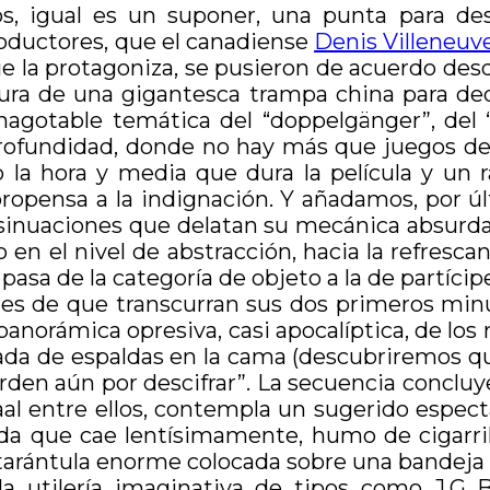
, igual es un suponer, una punta para desh
productores, que el canadiense
Denis Villeneuv
ue la protagoniza, se pusieron de acuerdo de
uctura de una gigantesca trampa china para d
inagotable temática del “doppelgänger”, del
ofundidad, donde no hay más que juegos de s
o la hora y media que dura la película y u
propensa a la indignación. Y añadamos, por 
insinuaciones que delatan su mecánica absurd
 el nivel de abstracción, hacia la refrescante
 pasa de la categoría de objeto a la de partícipe
es de que transcurran sus dos primeros minu
anorámica opresiva, casi apocalíptica, de los 
da de espaldas en la cama (descubriremos qu
s orden aún por descifrar”. La secuencia concl
aal entre ellos, contempla un sugerido espe
a que cae lentísimamente, humo de cigarrillo
na tarántula enorme colocada sobre una bandeja 
la utilería imaginativa de tipos como J.G 