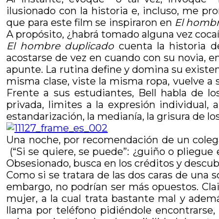
ilusionado con la historia e, incluso, me 
que para este film se inspiraron en
El homb
A propósito, ¿habrá tomado alguna vez coca
El hombre duplicado
cuenta la historia 
acostarse de vez en cuando con su novia, en
apunte. La rutina define y domina su existen
misma clase, viste la misma ropa, vuelve a
Frente a sus estudiantes, Bell habla de lo
privada, limites a la expresión individual,
estandarización, la medianía, la grisura de 
Una noche, por recomendación de un colega, B
(“Si se quiere, se puede”: ¿guiño o pliegue
Obsesionado, busca en los créditos y descu
Como si se tratara de las dos caras de una 
embargo, no podrían ser más opuestos. Cla
mujer, a la cual trata bastante mal y adem
llama por teléfono pidiéndole encontrarse, 