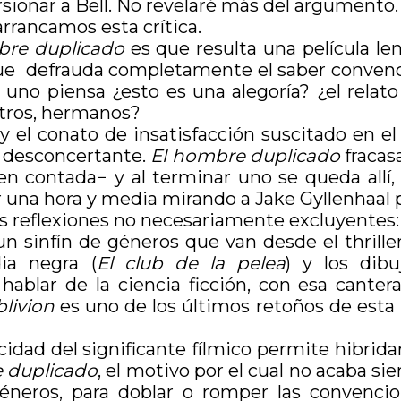
orsionar a Bell. No revelaré más del argumento.
rrancamos esta crítica.
bre duplicado
es que resulta una película l
 que defrauda completamente el saber conven
a, uno piensa ¿esto es una alegoría? ¿el relat
ctros, hermanos?
 y el conato de insatisfacción suscitado en 
, desconcertante.
El hombre duplicado
fracas
n contada− y al terminar uno se queda allí
 una hora y media mirando a Jake Gyllenhaal 
s reflexiones no necesariamente excluyentes:
un sinfín de géneros que van desde el thriller
ia negra (
El club de la pelea
) y los dib
i hablar de la ciencia ficción, con esa cante
livion
es uno de los últimos retoños de esta 
cidad del significante fílmico permite hibrid
 duplicado
, el motivo por el cual no acaba s
éneros, para doblar o romper las convencion