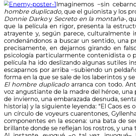
Imaginemos −sin cebarnos
hombre duplicado,
que el guionista y los 
Donnie Darko
y
Secreto en la montaña
-, q
que la película en rigor, presenta la estr
atrayente y, según parece, culturalmente 
condenándonos a buscar un sentido, una pr
precisamente, en dejarnos girando en fals
psicología particularmente contenidista o 
película ha ido deslizando algunas sutiles 
escaparnos por arriba −subiendo un peldaño en
forma en la que se sale de los laberintos y se
El hombre duplicado
arranca con todo. Ant
voz angustiante de la madre del héroe, una p
de invierno, una embarazada desnuda, senta
historia) y la siguiente leyenda: “El Caos e
un círculo de voyeurs cuarentones, Gyllenh
componentes en la escena: una bata de sed
brillante donde se reflejan los rostros, y u
Al instante, evoqué −o tal vez, invoqué− 