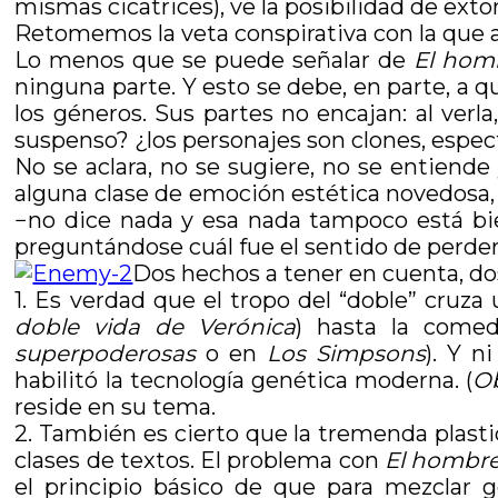
mismas cicatrices), ve la posibilidad de ext
Retomemos la veta conspirativa con la que a
Lo menos que se puede señalar de
El hom
ninguna parte. Y esto se debe, en parte, a
los géneros. Sus partes no encajan: al verl
suspenso? ¿los personajes son clones, espe
No se aclara, no se sugiere, no se entiende
alguna clase de emoción estética novedosa
−no dice nada y esa nada tampoco está bie
preguntándose cuál fue el sentido de perder
Dos hechos a tener en cuenta, do
1. Es verdad que el tropo del “doble” cruza 
doble vida de Verónica
) hasta la comed
superpoderosas
o en
Los Simpsons
). Y n
habilitó la tecnología genética moderna. (
Ob
reside en su tema.
2. También es cierto que la tremenda plasti
clases de textos. El problema con
El hombre
el principio básico de que para mezclar g