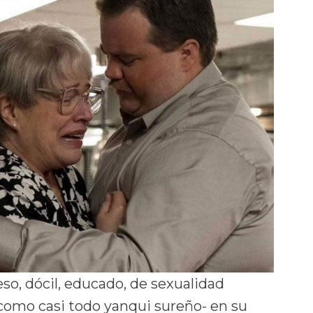
so, dócil, educado, de sexualidad
como casi todo yanqui sureño- en su