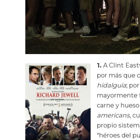
1.
A Clint East
por más que c
hidalguía
; po
mayormente fi
carne y hueso 
americans
, c
propio sistem
“héroes del p