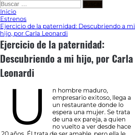
Ir
Buscar:
al
Inicio
contenido
Estrenos
Ejercicio de la paternidad: Descubriendo a mi
hijo, por Carla Leonardi
Ejercicio de la paternidad:
Descubriendo a mi hijo, por Carla
Leonardi
U
n hombre maduro,
empresario exitoso, llega a
un restaurante donde lo
espera una mujer. Se trata
de una ex pareja, a quien
no vuelto a ver desde hace
20 años. Él trata de ser amable, pero ella le