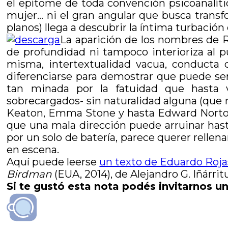
el epítome de toda convención psicoanalíti
mujer… ni el gran angular que busca transf
planos) llega a descubrir la íntima turbación
La aparición de los nombres de R
de profundidad ni tampoco interioriza al pú
misma, intertextualidad vacua, conducta 
diferenciarse para demostrar que puede ser
tan minada por la fatuidad que hasta vu
sobrecargados- sin naturalidad alguna (que no
Keaton, Emma Stone y hasta Edward Norton
que una mala dirección puede arruinar has
por un solo de batería, parece querer rellen
en escena.
Aquí puede leerse
un texto de Eduardo Roja
Birdman
(EUA, 2014), de Alejandro G. Iñárri
Si te gustó esta nota podés invitarnos un