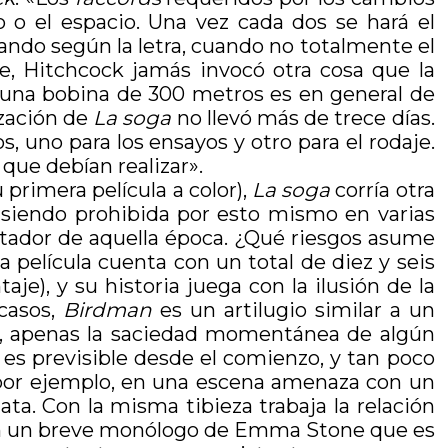
o el espacio. Una vez cada dos se hará el
ando según la letra, cuando no totalmente el
te, Hitchcock jamás invocó otra cosa que la
e una bobina de 300 metros es en general de
ización de
La soga
no llevó más de trece días.
 uno para los ensayos y otro para el rodaje.
que debían realizar».
primera película a color),
La soga
corría otra
, siendo prohibida por esto mismo en varias
ctador de aquella época. ¿Qué riesgos asume
película cuenta con un total de diez y seis
e), y su historia juega con la ilusión de la
 casos,
Birdman
es un artilugio similar a un
do, apenas la saciedad momentánea de algún
s previsible desde el comienzo, y tan poco
por ejemplo, en una escena amenaza con un
a. Con la misma tibieza trabaja la relación
to en un breve monólogo de Emma Stone que es