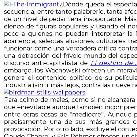
¿Dónde queda el espectado
secuencia, entre tanto palabrerío, tanta afec
de un nivel de pedantería insoportable. Más
elenco de figuras populares y usando el no
poco a quienes no puedan interpretar la 
apariencia, selectas alusiones culturales t
funcionar como una verdadera crítica cont
una detracción del frívolo mundo del espect
discurso anti-capitalista de
El destino de 
embargo, los Wachowski ofrecen un maravill
genera el contenido político de su pelícu
industria (sin ir más lejos, contra las nuev
Para colmo de males, como si no alcanzara 
que –inevitable aunque también incomprens
entre otras cosas de “mediocre”. Aunque po
precisamente una de sus más grandes obra
provocación. Por otro lado, excluye el conte
Claude Chabrol y Eric Rohmer ofrecen un cl