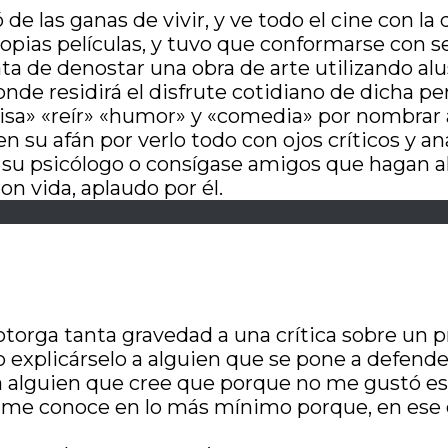
ó de las ganas de vivir, y ve todo el cine con l
propias películas, y tuvo que conformarse con s
 trata de denostar una obra de arte utilizando 
nde residirá el disfrute cotidiano de dicha p
risa» «reír» «humor» y «comedia» por nombrar 
e en su afán por verlo todo con ojos críticos y 
lte su psicólogo o consígase amigos que hagan a
con vida, aplaudo por él.
otorga tanta gravedad a una crítica sobre un p
mo explicárselo a alguien que se pone a defende
 alguien que cree que porque no me gustó es
no me conoce en lo más mínimo porque, en ese 