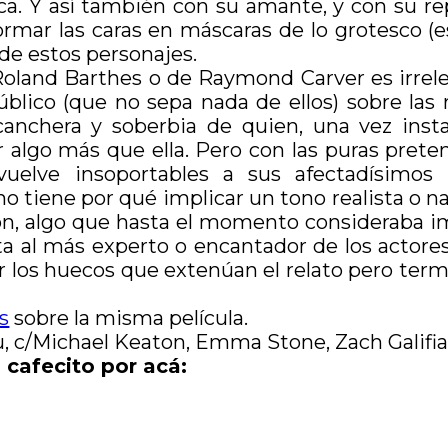
ca. Y así también con su amante, y con su rep
ormar las caras en máscaras de lo grotesco 
 de estos personajes.
oland Barthes o de Raymond Carver es irrele
blico (que no sepa nada de ellos) sobre las r
canchera y soberbia de quien, una vez insta
 algo más que ella. Pero con las puras prete
elve insoportables a sus afectadísimos i
 tiene por qué implicar un tono realista o nat
, algo que hasta el momento consideraba i
ta al más experto o encantador de los acto
ar los huecos que extenúan el relato pero term
s
sobre la misma película.
tu, c/Michael Keaton, Emma Stone, Zach Galifi
 cafecito por acá: