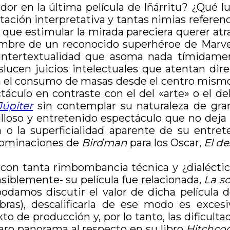
r en la última película de Iñárritu? ¿Qué lug
tación interpretativa y tantas nimias referenc
 que estimular la mirada pareciera querer atr
mbre de un reconocido superhéroe de Marvel 
intertextualidad que asoma nada tímidamente
raslucen juicios intelectuales que atentan d
ra el consumo de masas desde el centro mism
áculo en contraste con el del «arte» o el de
Júpiter
sin contemplar su naturaleza de gra
oso y entretenido espectáculo que no deja a
la o la superficialidad aparente de su entre
e nominaciones de
Birdman
para los Oscar,
El de
con tanta rimbombancia técnica y ¿dialéctica?
iblemente- su película fue relacionada,
La s
damos discutir el valor de dicha película d
s), descalificarla de ese modo es excesivo
xto de producción y, por lo tanto, las dificult
aro panorama al respecto en su libro
Hitchco