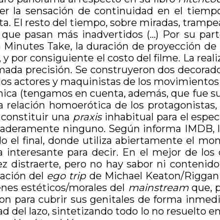
r la sensación de continuidad en el tiempo 
. El resto del tiempo, sobre miradas, trampe
s que pasan más inadvertidos (…) Por su par
n Minutes Take, la duración de proyección d
 y por consiguiente el costo del filme. La real
ada precisión. Se construyeron dos decorados,
los actores y maquinistas de los movimientos 
cnica (tengamos en cuenta, además, que fue su 
la relación homoerótica de los protagonistas
 constituir una
praxis
inhabitual para el espe
daderamente ninguno. Según informa IMDB, la 
el final, donde utiliza abiertamente el montaj
a interesante para decir. En el mejor de los
vez distraerte, pero no hay sabor ni conteni
nación del
ego trip
de Michael Keaton/Riggan e
enes estéticos/morales del
mainstream
que, 
 para cubrir sus genitales de forma inmediat
idad del lazo, sintetizando todo lo no resuel