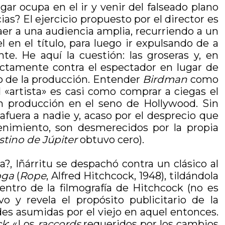
ar ocupa en el ir y venir del falseado plano
ias? El ejercicio propuesto por el director es
aer a una audiencia amplia, recurriendo a un
en el título, para luego ir expulsando de a
. He aquí la cuestión: las groseras y, en
irectamente contra el espectador en lugar de
o de la producción. Entender
Birdman
como
l «artista» es casi como comprar a ciegas el
n producción en el seno de Hollywood. Sin
fuera a nadie y, acaso por el desprecio que
tenimiento, son desmerecidos por la propia
stino de Júpiter
obtuvo cero).
, Iñárritu se despachó contra un clásico al
oga
(
Rope
, Alfred Hitchcock, 1948), tildándola
entro de la filmografía de Hitchcock (no es
 y revela el propósito publicitario de la
ades asumidas por el viejo en aquel entonces.
ck
: «Los
raccords
requeridos por los cambios