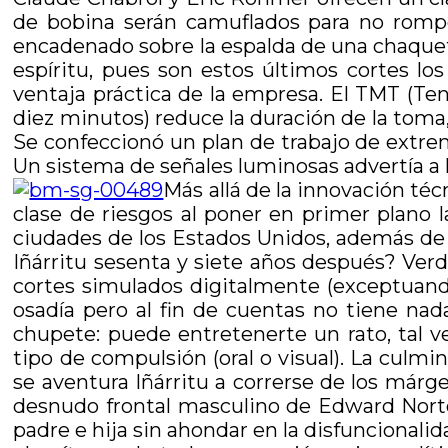
de bobina serán camuflados para no rompe
encadenado sobre la espalda de una chaqueta
espíritu, pues son estos últimos cortes lo
ventaja práctica de la empresa. El TMT (Te
diez minutos) reduce la duración de la toma,
Se confeccionó un plan de trabajo de extrem
Un sistema de señales luminosas advertía a 
Más allá de la innovación té
clase de riesgos al poner en primer plano 
ciudades de los Estados Unidos, además de
Iñárritu sesenta y siete años después? Ver
cortes simulados digitalmente (exceptuando 
osadía pero al fin de cuentas no tiene nad
chupete: puede entretenerte un rato, tal 
tipo de compulsión (oral o visual). La culmi
se aventura Iñárritu a correrse de los márg
desnudo frontal masculino de Edward Norton
padre e hija sin ahondar en la disfuncional