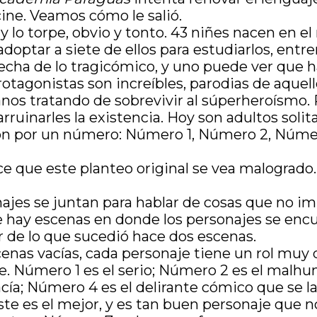
cine. Veamos cómo le salió.
l, y lo torpe, obvio y tonto. 43 niñes nacen en
optar a siete de ellos para estudiarlos, entr
ovecha de lo tragicómico, y uno puede ver que h
protagonistas son increíbles, parodias de aquel
nos tratando de sobrevivir al súperheroísmo.
ruinarles la existencia. Hoy son adultos solita
aron por un número: Número 1, Número 2, Nú
ce que este planteo original se vea malogrado.
ajes se juntan para hablar de cosas que no i
te hay escenas en donde los personajes se enc
r de lo que sucedió hace dos escenas.
nas vacías, cada personaje tiene un rol muy d
rse. Número 1 es el serio; Número 2 es el malh
cía; Número 4 es el delirante cómico que se l
te es el mejor, y es tan buen personaje que 