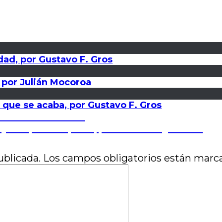
ridad, por Gustavo F. Gros
, por Julián Mocoroa
 que se acaba, por Gustavo F. Gros
r Juan Pablo Susel
jar el polvo al polvo, por Romina Quevedo
ublicada.
Los campos obligatorios están mar