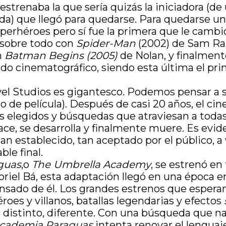
estrenaba la que sería quizás la iniciadora (
da) que llegó para quedarse. Para quedarse un
uperhéroes pero sí fue la primera que le cambió
y sobre todo con
Spider-Man
(2002) de Sam Ra
n
Batman Begins
(2005)
de Nolan, y finalmen
do cinematográfico, siendo esta última el pri
vel Studios es gigantesco. Podemos pensar a s
 de película). Después de casi 20 años, el ci
os elegidos y búsquedas que atraviesan a todas
ace, se desarrolla y finalmente muere. Es evi
an establecido, tan aceptado por el público, 
ble final.
guas
,o
The
Umbrella Academy
, se estrenó en
iel Bá, esta adaptación llegó en una época en
nsado de él. Los grandes estrenos que esperam
roes y villanos, batallas legendarias y efectos
distinto, diferente. Con una búsqueda que nad
cademia Paraguas
intenta renovar el lenguaj