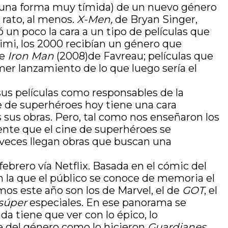
de una forma muy tímida) de un nuevo género
 rato, al menos.
X-Men,
de Bryan Singer,
 un poco la cara a un tipo de películas que
imi, los 2000 recibían un género que
te
Iron Man
(2008)de Favreau; películas que
mer lanzamiento de lo que luego sería el
us películas como responsables de la
ne de superhéroes hoy tiene una cara
 sus obras. Pero, tal como nos enseñaron los
dente que el cine de superhéroes se
a veces llegan obras que buscan una
 febrero vía Netflix. Basada en el cómic del
 la que el público se conoce de memoria el
os este año son los de Marvel, el de
GOT
, el
súper
especiales. En ese panorama se
a tiene que ver con lo épico, lo
e del género como lo hicieron
Guardianes