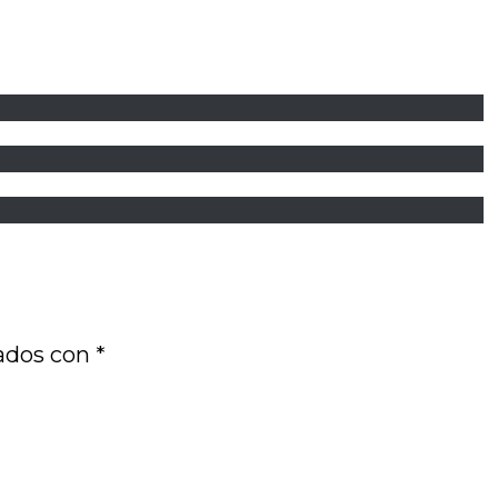
cados con
*