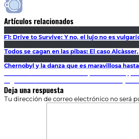
Artículos relacionados
F1: Drive to Survive: Y no, el lujo no es vulga
Todos se cagan en las pibas: El caso Alcàsser
Chernobyl y la danza que es maravillosa hasta
Navegación
Entrada
Anterior
La memoria en disputa: La feliz, po
anterior:
Entrada
Siguiente
Cementerio de animales: Mejor de
de
siguiente:
Deja una respuesta
entradas
Tu dirección de correo electrónico no será p