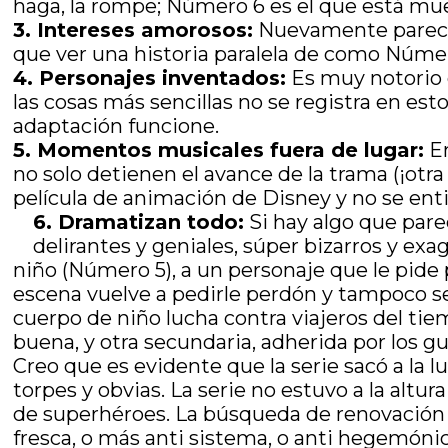
haga, la rompe; Número 6 es el que está mue
3. Intereses amorosos:
Nuevamente parecier
que ver una historia paralela de como Númer
4. Personajes inventados:
Es muy notorio 
las cosas más sencillas no se registra en e
adaptación funcione.
5. Momentos musicales fuera de lugar:
En
no solo detienen el avance de la trama (¡otra
película de animación de Disney y no se entie
6. Dramatizan todo:
Si hay algo que pare
delirantes y geniales, súper bizarros y ex
niño (Número 5), a un personaje que le pide p
escena vuelve a pedirle perdón y tampoco se a
cuerpo de niño lucha contra viajeros del tie
buena, y otra secundaria, adherida por los gui
Creo que es evidente que la serie sacó a la 
torpes y obvias. La serie no estuvo a la altur
de superhéroes. La búsqueda de renovación 
fresca, o más anti sistema, o anti hegemónic