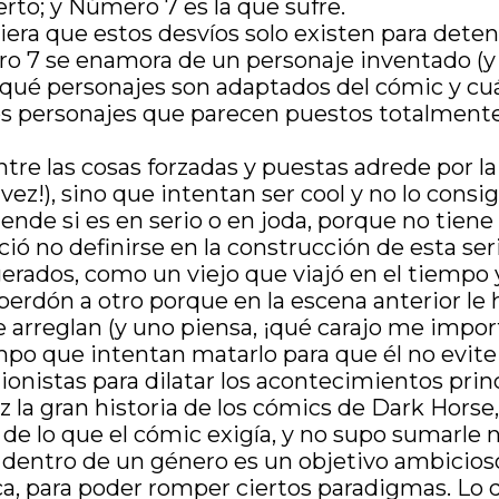
rto; y Número 7 es la que sufre.
a que estos desvíos solo existen para deten
o 7 se enamora de un personaje inventado (y 
qué personajes son adaptados del cómic y cuá
stos personajes que parecen puestos totalmente
tre las cosas forzadas y puestas adrede por l
 vez!), sino que intentan ser cool y no lo cons
nde si es en serio o en joda, porque no tiene 
ció no definirse en la construcción de esta s
agerados, como un viejo que viajó en el tiempo
erdón a otro porque en la escena anterior le ha
rreglan (y uno piensa, ¡qué carajo me importa!
mpo que intentan matarlo para que él no evite
onistas para dilatar los acontecimientos princi
luz la gran historia de los cómics de Dark Hor
a de lo que el cómic exigía, y no supo sumarle 
dentro de un género es un objetivo ambicioso
a, para poder romper ciertos paradigmas. Lo qu