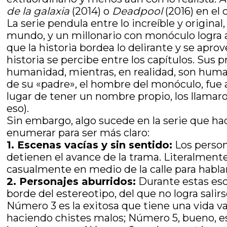
de la galaxia
(2014) o
Deadpool
(2016) en el 
La serie pendula entre lo increíble y origina
mundo, y un millonario con monóculo logra ad
que la historia bordea lo delirante y se apr
historia se percibe entre los capítulos. Sus 
humanidad, mientras, en realidad, son huma
de su «padre», el hombre del monóculo, fue ar
lugar de tener un nombre propio, los llam
eso).
Sin embargo, algo sucede en la serie que ha
enumerar para ser más claro:
1. Escenas vacías y sin sentido:
Los person
detienen el avance de la trama. Literalmen
casualmente en medio de la calle para habla
2. Personajes aburridos:
Durante estas esce
borde del estereotipo, del que no logra sali
Número 3 es la exitosa que tiene una vida va
haciendo chistes malos; Número 5, bueno, es