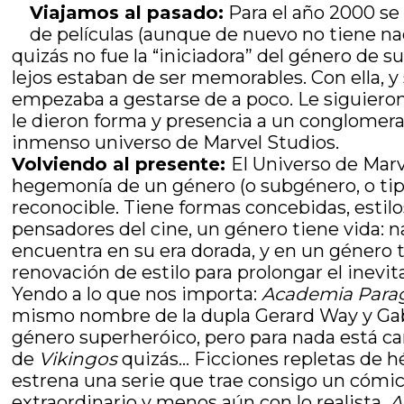
Viajamos al pasado:
Para el año 2000 se 
de películas (aunque de nuevo no tiene na
quizás no fue la “iniciadora” del género de s
lejos estaban de ser memorables. Con ella, 
empezaba a gestarse de a poco. Le siguiero
le dieron forma y presencia a un conglomera
inmenso universo de Marvel Studios.
Volviendo al presente:
El Universo de Mar
hegemonía de un género (o subgénero, o tipo
reconocible. Tiene formas concebidas, estil
pensadores del cine, un género tiene vida: n
encuentra en su era dorada, y en un género t
renovación de estilo para prolongar el inevita
Yendo a lo que nos importa:
Academia Para
mismo nombre de la dupla Gerard Way y Gabr
género superheróico, pero para nada está ca
de
Vikingos
quizás… Ficciones repletas de hé
estrena una serie que trae consigo un cómic 
extraordinario y menos aún con lo realista.
A