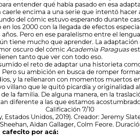
para entender qué había pasado en esa adapta
ica caerle encima a una serie que intentó hacer
mundo del cómic estuvo esperando durante casi 
 en los 2000 con la llegada de efectos especial
 años. Pero en ese paralelismo entre el lengu
 aún tiene mucho que aprender. La adaptación
humor oscuro del cómic
Academia Paraguas
est
 tienen tanto que ver con todo eso.
sumido el reto de adaptar una historieta como 
Pero su ambición en busca de romper formas 
sodios, y la rellenaron con momentos muertos 
villano que le quitó picardía y originalidad a
a de la familia. De alguna manera, en la trasla
 tan diferente a las que estamos acostumbrado
Calificación 7/10
Estados Unidos, 2019). Creador: Jeremy Slate
ehan, Aidan Gallager, Colm Feore. Duración: 
 cafecito por acá: