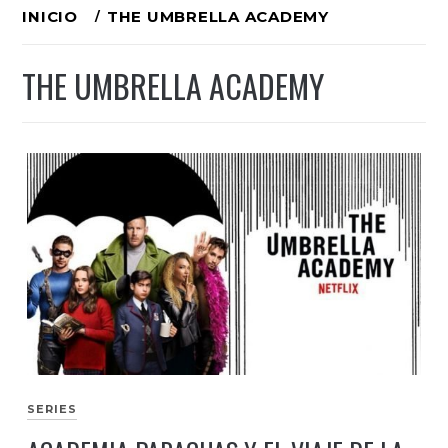
Ir
INICIO
THE UMBRELLA ACADEMY
al
THE UMBRELLA ACADEMY
contenido
SERIES