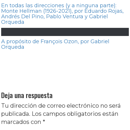
En todas las direcciones (y a ninguna parte):
Monte Hellman (1926-2021), por Eduardo Rojas,
Andrés Del Pino, Pablo Ventura y Gabriel
Orqueda
A propósito de François Ozon, por Gabriel
Orqueda
Navegación
Entrada
Anterior
Presentación de Hacerse la crítica:
de
anterior:
Pampa bárbara
entradas
Entrada
Siguiente
Sueño diurno, por Marcos Vieytes
siguiente:
y Nuria Silva
Deja una respuesta
Tu dirección de correo electrónico no será
publicada.
Los campos obligatorios están
marcados con
*