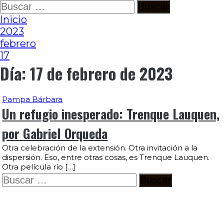
Ir
Buscar:
al
Inicio
contenido
2023
febrero
17
Día:
17 de febrero de 2023
Pampa Bárbara
Un refugio inesperado: Trenque Lauquen,
por Gabriel Orqueda
Otra celebración de la extensión. Otra invitación a la
dispersión. Eso, entre otras cosas, es Trenque Lauquen.
Otra película río […]
Buscar: