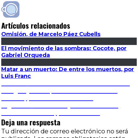
Artículos relacionados
Omisión, de Marcelo Páez Cubells
El movimiento de las sombras: Cocote, por
Gabriel Orqueda
Matar a un muerto: De entre los muertos, por
Luis Franc
Navegación
Entrada
Anterior
Salir al Barrio: La escuela contra el
anterior:
margen y Pasco, avanzar más allá de la
de
muerte, por José Luis Visconti
Entrada
Siguiente
Informe Mujeres Directoras |
entradas
siguiente:
Chantal Akerman, por Luis Franc
Deja una respuesta
Tu dirección de correo electrónico no será