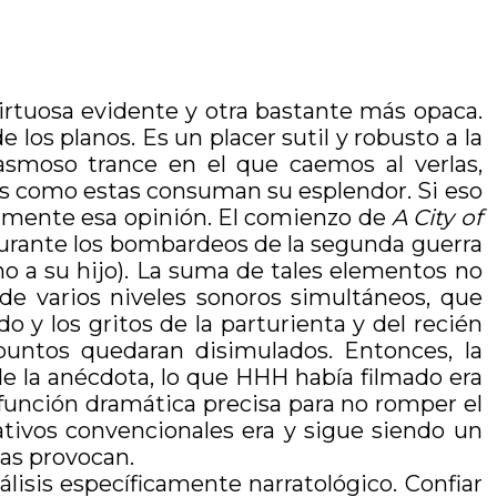
irtuosa evidente y otra bastante más opaca.
los planos. Es un placer sutil y robusto a la
pasmoso trance en el que caemos al verlas,
culas como estas consuman su esplendor. Si eso
anamente esa opinión. El comienzo de
A City of
o durante los bombardeos de la segunda guerra
no a su hijo). La suma de tales elementos no
de varios niveles sonoros simultáneos, que
o y los gritos de la parturienta y del recién
 puntos quedaran disimulados. Entonces, la
de la anécdota, lo que HHH había filmado era
 función dramática precisa para no romper el
tivos convencionales era y sigue siendo un
las provocan.
lisis específicamente narratológico. Confiar