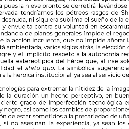
pues la nieve pronto se derretirá llevándose to
servada tendríamos los pétreos rasgos de S
la desnuda, ni siquiera sublima el sueño de l
y envuelta contra su voluntad en escaramuzas
undancia de planos generales impide el regode
e la acción incruenta, que no impide añorar l
stá ambientada, varios siglos atrás, la elecció
ngre y el implícito respeto a la autonomía r
huella estereotípica del héroe que, al irse s
lidad el
statu quo
. La simbólica sugerencia 
a la heroica institucional, ya sea al servicio d
ologías para extremar la nitidez de la imagen
de la duración un hecho perceptivo, en bue
n cierto grado de imperfección tecnológica 
 negro, así como los cambios de proporciones 
ón de estar sometidos a la precariedad de uña
si no asesinan, la experiencia, ya sean los d