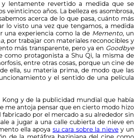
l y lentamente revertido a medida que se
os veinticinco años. La belleza es asombrosa,
 sabemos acerca de lo que pasa, cuánto más
rar lo visto una vez que tengamos, a medida
dar una experiencia como la de
Memento
, un
na
, por trabajar con materiales reconocibles y
ento más transparente, pero ya en
Goodbye
ene como protagonista a Shu Qi, la misma de
rfosis, entre otras cosas, porque un cine de
 de ella, su materia prima, de modo que las
uncionamiento y el sentido de una película
g Kong y de la publicidad mundial que había
Se me antoja pensar que en cierto modo hizo
l fabricado por el mercado a su alrededor sin
le a jugar a una calle cubierta de nieve en
omento ella apoya
su cara sobre la nieve
y un
ión de la metáfora baziniana del cine como