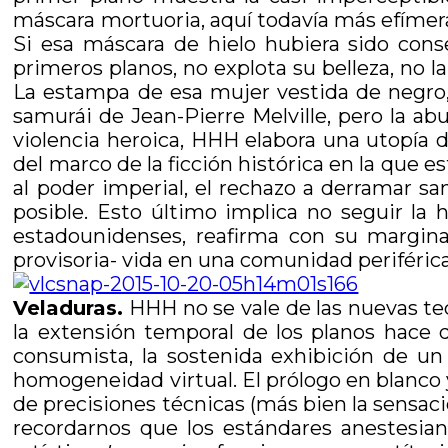
máscara mortuoria, aquí todavía más efímera 
Si esa máscara de hielo hubiera sido con
primeros planos, no explota su belleza, no 
La estampa de esa mujer vestida de negro, 
samurái de Jean-Pierre Melville, pero la ab
violencia heroica, HHH elabora una utopía d
del marco de la ficción histórica en la que e
al poder imperial, el rechazo a derramar sa
posible. Esto último implica no seguir la 
estadounidenses, reafirma con su margina
provisoria- vida en una comunidad periférica 
Veladuras.
HHH no se vale de las nuevas tecn
la extensión temporal de los planos hace 
consumista, la sostenida exhibición de u
homogeneidad virtual. El prólogo en blanco y
de precisiones técnicas (más bien la sensaci
recordarnos que los estándares anestesian, 