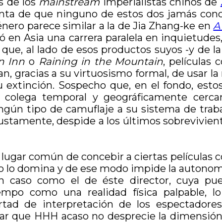
s de los
mainstream
imperialistas chinos de
nta de que ninguno de estos dos jamás concib
énero parece similar a la de Jia Zhang-ke en
A
ló en Asia una carrera paralela en inquietude
ue, al lado de esos productos suyos -y de la 
n Inn
o
Raining in the Mountain
, películas
 gracias a su virtuosismo formal, de usar la
su extinción. Sospecho que, en el fondo, est
un colega temporal y geográficamente cer
ningún tipo de camuflaje a su sistema de tra
justamente, despide a los últimos sobrevivien
 el lugar común de concebir a ciertas películ
o lo domina y de ese modo impide la autonomía
n caso como el de éste director, cuya pue
iempo como una realidad física palpable, l
ertad de interpretación de los espectadores
ar que HHH acaso no desprecie la dimensión 