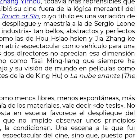
Zhang Yimou
, todavía más reprensibles que
ió su cine fuera de la lógica mercantil del
 Touch of Sin
, cuyo título es una variación de
s, despliegue y maestría a la de Sergio Leone
industria- tan bellos, abstractos y perfectos
 como las de Hou Hsiao-hsien y Jia Zhang-ke
 matriz espectacular como vehículo para una
os dos directores no aprecian esa dimensión
cano como Tsai Ming-liang que siempre ha
bajo y su visión de mundo en películas como
tes de la de King Hu) o
La nube errante
(
The
as como menos libres, menos espontáneas, más
 de los materiales, vale decir «de tesis». No
sta en escena favorece el despliegue del
o que no impide observar unos principios
, la condicionan. Una escena a la que fui
espectacular del cine, sino que, puesto por