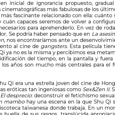
en inicial de ignorancia propuesto, gradua
s cinematográficas más fabulosas de los últim
 más fascinante relacionado con ella: cuánto
 y cuán capaces seremos de volver a configu
s necesarios para aprehenderlo. En vez de ro
dor. Se podría haber pensado que en
La asesi
an
, nos encontraríamos ante un desenvolvimi
ento al cine de
gangsters
. Esta película ti
Qi ya no es la misma y percibimos esa metamo
dificación del tiempo, en la pantalla y fuera
 los años son mucho más centrales para el f
u Qi era una estrella joven del cine de Hon
las eróticas tan ingeniosas como
Sex&Zen II
. 
n
El desprecio
: deconstruir el fetichismo sexua
um mambo
hay una escena en la que Shu Qi sa
discoteca taiwanesa donde trabaja. En un m
e huella de sus rasgos, translúcida apropiac