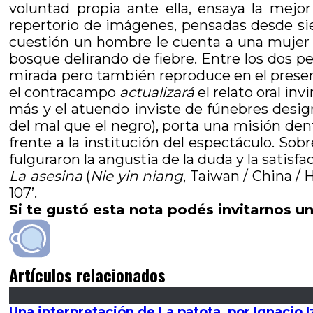
voluntad propia ante ella, ensaya la mej
repertorio de imágenes, pensadas desde sie
cuestión un hombre le cuenta a una mujer q
bosque delirando de fiebre. Entre los dos per
mirada pero también reproduce en el present
el contracampo
actualizará
el relato oral inv
más y el atuendo inviste de fúnebres design
del mal que el negro), porta una misión den
frente a la institución del espectáculo. Sobr
fulguraron la angustia de la duda y la satisf
La asesina
(
Nie yin niang
, Taiwan / China /
107’.
Si te gustó esta nota podés invitarnos un
Artículos relacionados
Una interpretación de La patota, por Ignacio I