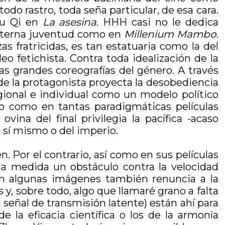
do rastro, toda seña particular, de esa cara.
hu Qi en
La asesina
. HHH casi no le dedica
a eterna juventud como en
Millenium Mambo
.
 fratricidas, es tan estatuaria como la del
o fetichista. Contra toda idealización de la
as grandes coreografías del género. A través
n de la protagonista proyecta la desobediencia
egional e individual como un modelo político
olo como en tantas paradigmáticas películas
ovina del final privilegia la pacífica -acaso
e sí mismo o del imperio.
. Por el contrario, así como en sus películas
na medida un obstáculo contra la velocidad
en algunas imágenes también renuncia a la
y, sobre todo, algo que llamaré grano a falta
 señal de transmisión latente) están ahí para
e la eficacia científica o los de la armonía