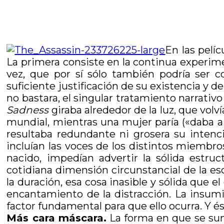
En las pelí
La primera consiste en la continua experimen
vez, que por sí sólo también podría ser c
suficiente justificación de su existencia y d
no bastara, el singular tratamiento narrati
Sadness
giraba alrededor de la luz, que vol
mundial, mientras una mujer paría («daba a 
resultaba redundante ni grosera su intenc
incluían las voces de los distintos miembros
nacido, impedían advertir la sólida estru
cotidiana dimensión circunstancial de la es
la duración, esa cosa inasible y sólida que
encantamiento de la distracción. La insum
factor fundamental para que ello ocurra. Y é
Más cara máscara.
La forma en que se sumi