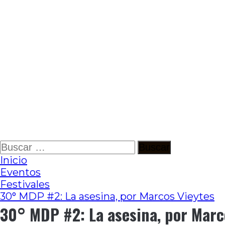
Ir
Buscar:
al
Inicio
contenido
Eventos
Festivales
30° MDP #2: La asesina, por Marcos Vieytes
30° MDP #2: La asesina, por Marc