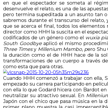
en que el espectador se someta al régim
desenvuelve el relato, es una de las apuesta
pero termina supeditada a un asunto tan o
sabremos durante el transcurso del relato,
que se acerca el final, todos los elemento
director como HHH la suscita en el especta
codificados de un género como el
wuxia pi
South Goodbye
aplicó el mismo procedimi
Three Times
y
Millenium Mambo, p
ero Shu 
la duración como el de HHH hace de la soli
transformaciones de un cuerpo a través de
como esta que para otras.
Cuando HHH comenzó a trabajar con ella, Sh
empezado su carrera participando en pelícu
con ella lo que Godard hicera con Bardot e
neutralizar su atractivo sexual. En
Milleni
Japón con el chico que pasa música en la 
primer plano muestra la casi imperceptibl