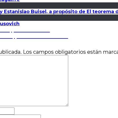
s y Estanislao Buisel, a propósito de El teorem
nusovich
nal, por Nuria Silva
ntal, por Emiliano Oviedo
ublicada.
Los campos obligatorios están mar