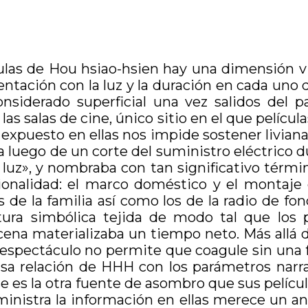
culas de Hou hsiao-hsien hay una dimensión v
tación con la luz y la duración en cada uno de 
onsiderado superficial una vez salidos del 
e las salas de cine, único sitio en el que pelí
vo expuesto en ellas nos impide sostener livi
vía luego de un corte del suministro eléctric
luz», y nombraba con tan significativo térmi
ionalidad: el marco doméstico y el montaje 
 de la familia así como los de la radio de fond
ctura simbólica tejida de modo tal que los
cena materializaba un tiempo neto. Más allá 
 el espectáculo no permite que coagule sin una
isa relación de HHH con los parámetros narra
se es la otra fuente de asombro que sus pelícu
nistra la información en ellas merece un aná