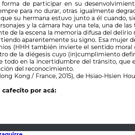
or forma de participar en su desenvolvimie
mpre para no durar, otras igualmente degrada
ue su hermana estuvo junto a él cuando, sie
sonajes y la cámara hay una tela, una de las t
e de la escena la memoria difusa del delirio 
irtiendo aparentemente su signo. Esa mujer de n
ios (HHH también invierte el sentido moral d
tro de la diégesis cuyo (in)cumplimiento defin
e todo en la incertidumbre del tránsito, que e
acción del reconocimiento.
 Hong Kong / France, 2015), de Hsiao-Hsien Ho
 cafecito por acá:
zaguirre