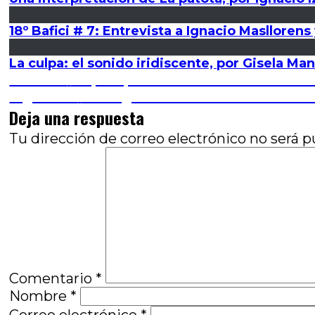
18º Bafici # 7: Entrevista a Ignacio Maslloren
La culpa: el sonido iridiscente, por Gisela Ma
Navegación
Entrada
Anterior
La (más)cara del crímen: Pacto crimi
anterior:
Entrada
Siguiente
El Pingüino: Un monstruo sentime
de
siguiente:
Deja una respuesta
entradas
Tu dirección de correo electrónico no será p
Comentario
*
Nombre
*