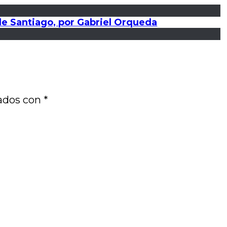
a de Santiago, por Gabriel Orqueda
cados con
*