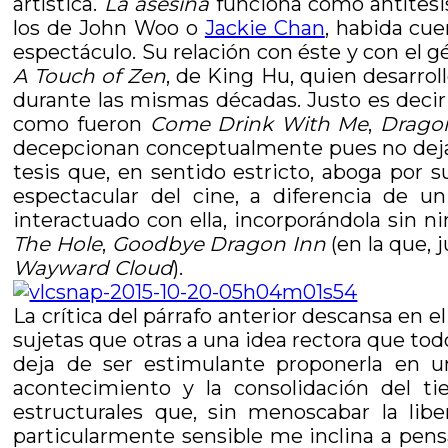
artística.
La asesina
funciona como antítesi
los de John Woo o
Jackie Chan
, habida cue
espectáculo. Su relación con éste y con el g
A Touch of Zen
, de King Hu, quien desarrol
durante las mismas décadas. Justo es decir q
como fueron
Come Drink With Me
,
Drago
decepcionan conceptualmente pues no dejan,
tesis que, en sentido estricto, aboga por 
espectacular del cine, a diferencia de 
interactuado con ella, incorporándola sin 
The Hole
,
Goodbye Dragon Inn
(en la que, 
Wayward Cloud
).
La crítica del párrafo anterior descansa en
sujetas que otras a una idea rectora que tod
deja de ser estimulante proponerla en u
acontecimiento y la consolidación del t
estructurales que, sin menoscabar la lib
particularmente sensible me inclina a pens