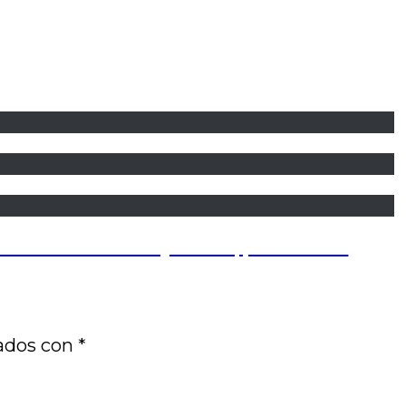
bre Nazareno Cruz y el lobo, por Gerardo
cados con
*