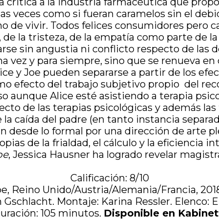
 critica a la industria farmacéutica que propo
veces como si fueran caramelos sin el debido
ho de vivir. Todos felices consumidores pero 
 de la tristeza, de la empatía como parte de la
se sin angustia ni conflicto respecto de las d
 vez y para siempre, sino que se renueva en 
ice y Joe pueden separarse a partir de los efe
o efecto del trabajo subjetivo propio del reco
o aunque Alice esté asistiendo a terapia psico
cto de las terapias psicológicas y además las 
a caída del padre (en tanto instancia separa
an desde lo formal por una dirección de arte 
ropias de la frialdad, el cálculo y la eficiencia i
oe
, Jessica Hausner ha logrado revelar magis
Calificación: 8/10
oe, Reino Unido/Austria/Alemania/Francia, 2018
in Gschlacht. Montaje: Karina Ressler. Elenco
uración: 105 minutos.
Disponible en Kabinet