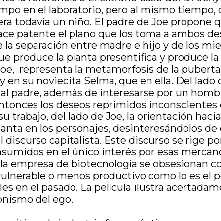
mpo en el laboratorio, pero al mismo tiempo, 
a todavía un niño. El padre de Joe propone que
hace patente el plano que los toma a ambos de
 la separación entre madre e hijo y de los mied
que produce la planta presentifica y produce l
oe, representa la metamorfosis de la puberta
en su noviecita Selma, que en ella. Del lado de
lo al padre, además de interesarse por un hom
ntonces los deseos reprimidos inconscientes de
rabajo, del lado de Joe, la orientación hacia 
lanta en los personajes, desinteresándolos de 
el discurso capitalista. Este discurso se rige p
umidos en el único interés por esas mercancí
a empresa de biotecnología se obsesionan con 
ulnerable o menos productivo como lo es el p
es en el pasado. La película ilustra acertadam
donismo del ego.