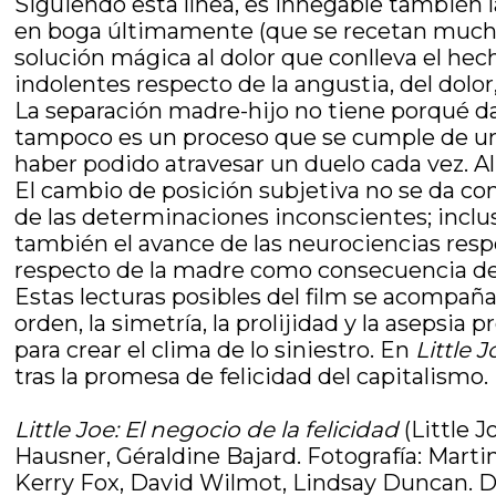
Siguiendo esta línea, es innegable también la
en boga últimamente (que se recetan muchas 
solución mágica al dolor que conlleva el hec
indolentes respecto de la angustia, del dolor,
La separación madre-hijo no tiene porqué dar
tampoco es un proceso que se cumple de una
haber podido atravesar un duelo cada vez. Al
El cambio de posición subjetiva no se da com
de las determinaciones inconscientes; inclus
también el avance de las neurociencias respe
respecto de la madre como consecuencia de l
Estas lecturas posibles del film se acompañ
orden, la simetría, la prolijidad y la asepsia p
para crear el clima de lo siniestro. En
Little J
tras la promesa de felicidad del capitalismo.
Little Joe: El negocio de la felicidad
(Little J
Hausner, Géraldine Bajard. Fotografía: Mart
Kerry Fox, David Wilmot, Lindsay Duncan. D