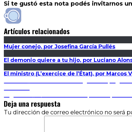
Si te gustó esta nota podés invitarnos un
Artículos relacionados
Mujer conejo, por Josefina García Pullés
El demonio quiere a tu hijo, por Luciano Alon
El ministro (L’exercice de l’État), por Marcos 
Navegación
Entrada
Anterior
Viñetas del cine argentino (segunda
anterior:
Martínez
de
Entrada
Siguiente
20/20: Veinte años, veinte película
siguiente:
Deja una respuesta
entradas
Tu dirección de correo electrónico no será p