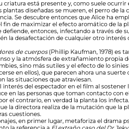
su criatura está presente y, como suele ocurri
as plantas diseñadas se mueren, el perro de la 
ncia. Se descubre entonces que Alice ha emple
l fin de maximizar el efecto aromático de la pl
 se defiende, entonces, infectando a través de
én la desafectación de cualquier otro interés 
dores de cuerpos
(Phillip Kaufman, 1978) es t
enso y la atmósfera de extrañamiento propia de
bies, sino más sutiles y el efecto de lo sinie
ocerse en ellos), que parecen ahora una suer
con las situaciones que atraviesan.
interés del espectador en el film al sostener
oduce en las personas que toman contacto con el
por el contrario, en verdad la planta los infect
ue la directora realiza de la mutación que la 
ras cuestiones.
najes, en primer lugar, metaforiza el drama ps
nto la referencia a
El extraño caso del Dr Jeky