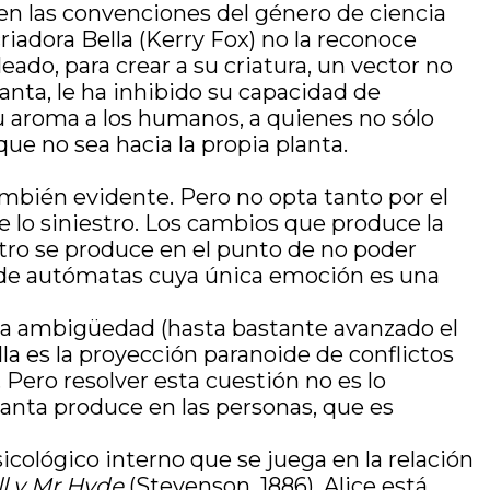
r en las convenciones del género de ciencia
criadora Bella (Kerry Fox) no la reconoce
ado, para crear a su criatura, un vector no
anta, le ha inhibido su capacidad de
 su aroma a los humanos, a quienes no sólo
que no sea hacia la propia planta.
ambién evidente. Pero no opta tanto por el
 lo siniestro. Los cambios que produce la
stro se produce en el punto de no poder
te de autómatas cuya única emoción es una
 la ambigüedad (hasta bastante avanzado el
la es la proyección paranoide de conflictos
a. Pero resolver esta cuestión no es lo
planta produce en las personas, que es
icológico interno que se juega en la relación
ll y Mr Hyde
(Stevenson, 1886). Alice está