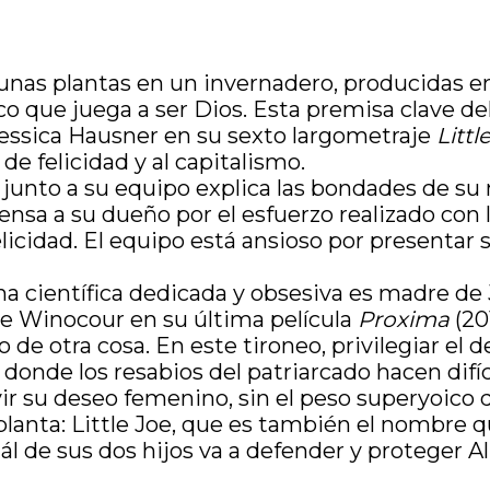
unas plantas en un invernadero, producidas e
ico que juega a ser Dios. Esta premisa clave del
Jessica Hausner en su sexto largometraje
Littl
 de felicidad y al capitalismo.
junto a su equipo explica las bondades de su n
ensa a su dueño por el esfuerzo realizado con
felicidad. El equipo está ansioso por presentar
a científica dedicada y obsesiva es madre de 
e Winocour en su última película
Proxima
(20
 de otra cosa. En este tironeo, privilegiar el d
nde los resabios del patriarcado hacen difíci
r su deseo femenino, sin el peso superyoico de
lanta: Little Joe, que es también el nombre q
 de sus dos hijos va a defender y proteger Ali