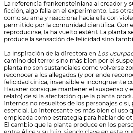
La referencia frankensteiniana al creador y 
ficción, algo falla en el experimento. Las otr
como su ama y reacciona hacia ella con viole
permitido por la comunidad científica. Con e
reproducirse, la ha vuelto estéril. La planta
produce la sensación de felicidad sino tambi
La inspiración de la directora en
Los usurpa
camino del terror sino más bien por el susp
planta no son sustanciales como volverse zom
reconocer a los allegados (y por ende recon
felicidad cínica, insensible e incongruente 
Hausner consigue mantener el suspenso y el 
relato) de si la afectación que la planta pr
internos no resueltos de los personajes o si, 
esencial. Lo interesante es más bien el uso q
empleada como estrategia para hablar de ot
El cambio que la planta produce en los perso
entre Alice y su hijo, siendo clave en este pu