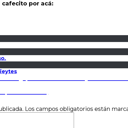
 cafecito por acá:
so.
Vieytes
 entrega): Miradas a Del Carril y una teoría so
s (nuestras listas)
ublicada.
Los campos obligatorios están mar