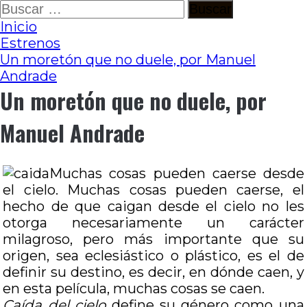
Ir
Buscar:
al
Inicio
contenido
Estrenos
Un moretón que no duele, por Manuel
Andrade
Un moretón que no duele, por
Manuel Andrade
Muchas cosas pueden caerse desde
el cielo. Muchas cosas pueden caerse, el
hecho de que caigan desde el cielo no les
otorga necesariamente un carácter
milagroso, pero más importante que su
origen, sea eclesiástico o plástico, es el de
definir su destino, es decir, en dónde caen, y
en esta película, muchas cosas se caen.
Caída del cielo
define su género como una