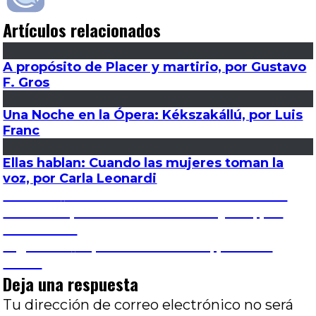
Artículos relacionados
A propósito de Placer y martirio, por Gustavo
F. Gros
Una Noche en la Ópera: Kékszakállú, por Luis
Franc
Ellas hablan: Cuando las mujeres toman la
voz, por Carla Leonardi
Navegación
Entrada
Anterior
Curso: La estructura del caos: un
anterior:
recorrido por el cine de David Lynch, por
de
Nuria Silva
Entrada
Siguiente
El palestino errante, por Luis
entradas
siguiente:
Franc
Deja una respuesta
Tu dirección de correo electrónico no será