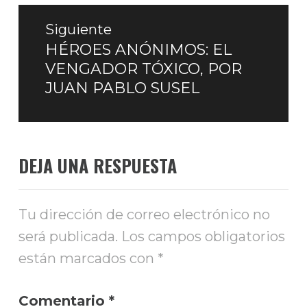
Siguiente
HÉROES ANÓNIMOS: EL
Entrada
VENGADOR TÓXICO, POR
siguiente:
JUAN PABLO SUSEL
DEJA UNA RESPUESTA
Tu dirección de correo electrónico no
será publicada.
Los campos obligatorios
están marcados con
*
Comentario
*