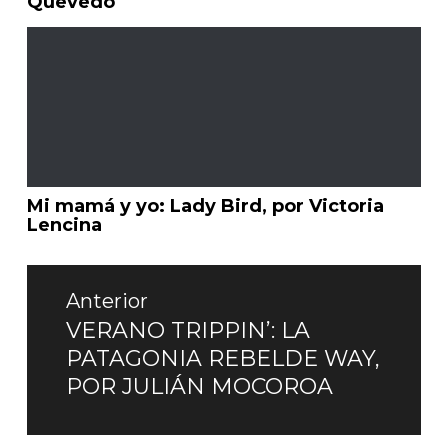
Quevedo
Mi mamá y yo: Lady Bird, por Victoria
Lencina
Navegación
de
Anterior
entradas
VERANO TRIPPIN’: LA
Entrada
PATAGONIA REBELDE WAY,
anterior:
POR JULIÁN MOCOROA