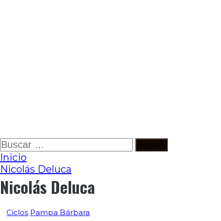
Ir
Buscar:
al
Inicio
contenido
Nicolás Deluca
Nicolás Deluca
Ciclos
Pampa Bárbara