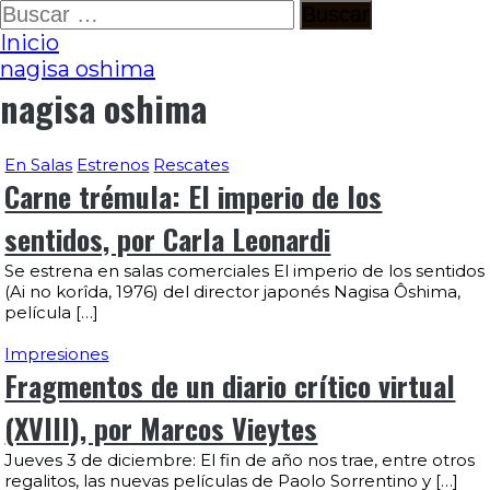
Ir
Buscar:
al
Inicio
contenido
nagisa oshima
nagisa oshima
En Salas
Estrenos
Rescates
Carne trémula: El imperio de los
sentidos, por Carla Leonardi
Se estrena en salas comerciales El imperio de los sentidos
(Ai no korîda, 1976) del director japonés Nagisa Ôshima,
película […]
Impresiones
Fragmentos de un diario crítico virtual
(XVIII), por Marcos Vieytes
Jueves 3 de diciembre: El fin de año nos trae, entre otros
regalitos, las nuevas películas de Paolo Sorrentino y […]