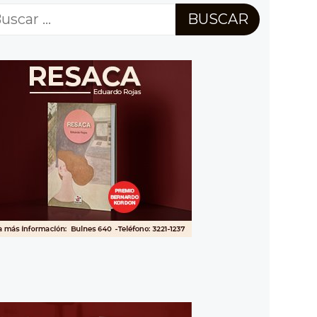
scar: